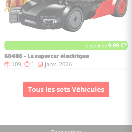
9.99 €*
à partir de
60486 - La supercar électrique
Nombre de pièces :
Nombre de figurines :
Date de sortie :
109,
1,
janv. 2026
Tous les sets Véhicules