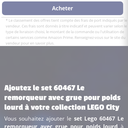
Acheter
* Le classement des offres tient compte des frais de port indiqués par le
vendeur. Ces frais sont donnés à titre indicatif et peuvent varier selon le
type de livraison choisi, le montant de la commande ou l'utilisation de
certains services comme Amazon Prime. Renseignez-vous sur le site du
vendeur pour en savoir plus.
Ajoutez le set 60467 Le
remorqueur avec grue pour poids
lourd à votre collection LEGO City
Vous souhaitez ajouter le
set Lego 60467 Le
remorqueur avec grue pour poids lourd
à