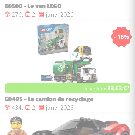
60500 - Le van LEGO
Nombre de pièces :
Nombre de figurines :
Date de sortie :
276,
2,
janv. 2026
- 16%
33.63 €*
à partir de
60495 - Le camion de recyclage
Nombre de pièces :
Nombre de figurines :
Date de sortie :
434,
2,
janv. 2026