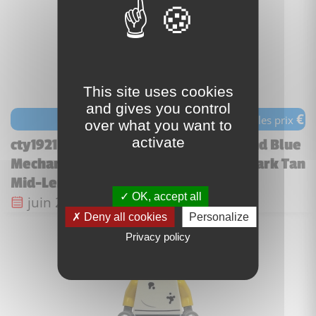
This site uses cookies
and gives you control
€
voir les prix
over what you want to
activate
cty1921 - Tow Truck Driver - Male, Sand Blue
Mechanic Uniform, Sand Blue Legs, Dark Tan
Mid-Length Tousled Hair
OK, accept all
Date de sortie :
juin 2025
Deny all cookies
Personalize
Privacy policy