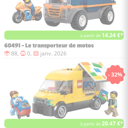
14.24 €*
à partir de
60491 - Le transporteur de motos
Nombre de pièces :
Nombre de figurines :
Date de sortie :
88,
0,
janv. 2026
- 32%
20.47 €*
à partir de