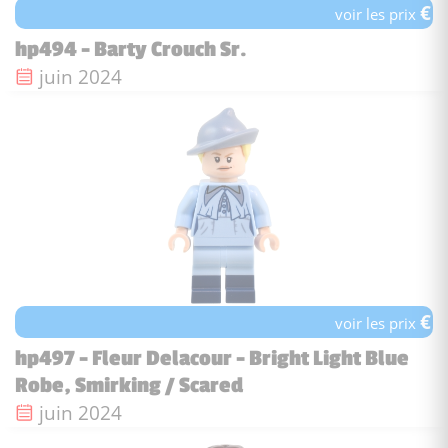
€
voir les prix
hp494 - Barty Crouch Sr.
Date de sortie :
juin 2024
€
voir les prix
hp497 - Fleur Delacour - Bright Light Blue
Robe, Smirking / Scared
Date de sortie :
juin 2024