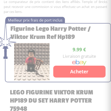
Le comparateur de prix contient des liens affiliés. Temple of Bricks
peut recevoir une commission si vous effectuez un achat en passant
par ces liens.
Figurine Lego Harry Potter /
Viktor Krum Ref Hp189
9.99 €
Livraison gratuite
Acheter
LEGO FIGURINE VIKTOR KRUM
HP189 DU SET HARRY POTTER
75948