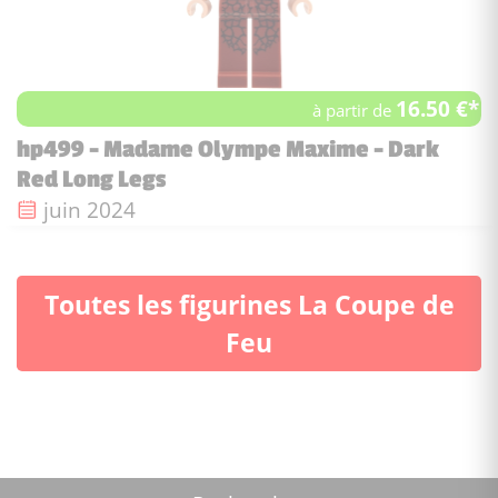
16.50 €*
à partir de
hp499 - Madame Olympe Maxime - Dark
Red Long Legs
Date de sortie :
juin 2024
Toutes les figurines La Coupe de
Feu