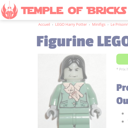
Accueil
›
LEGO Harry Potter
›
Minifigs
›
Le Prison
Figurine LEG
* Prix 
Pr
Ou