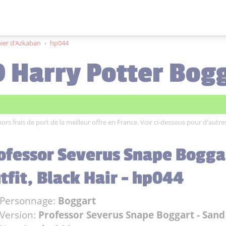
nier d’Azkaban
›
hp044
O Harry Potter Bog
hors frais de port de la meilleur offre en France. Voir ci-dessous pour d'autre
ofessor Severus Snape Bogga
tfit, Black Hair - hp044
Personnage:
Boggart
Version:
Professor Severus Snape Boggart - Sand