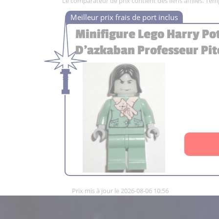
Le comparateur de prix contient des liens affiliés. Te
Minifigure Lego Harry Po
D'azkaban Professeur Pi
Prix mis à jour le 2026-08-06 10:56