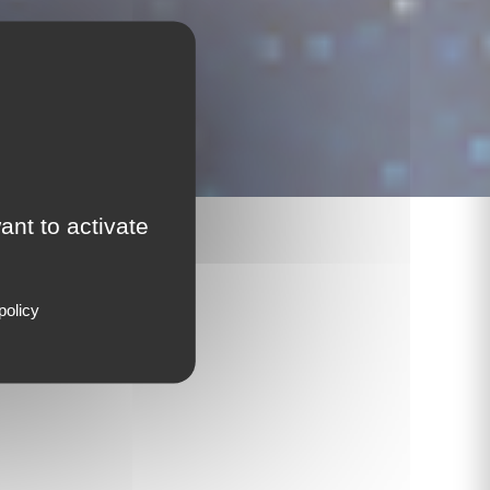
ant to activate
s sets
policy