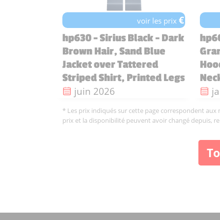
€
voir les prix
hp630 - Sirius Black - Dark
hp6
Brown Hair, Sand Blue
Gran
Jacket over Tattered
Hood
Striped Shirt, Printed Legs
Nec
Date de sortie :
Da
juin 2026
j
* Les prix indiqués sur cette page correspondent aux me
prix et la disponibilité peuvent avoir changé depuis, r
To