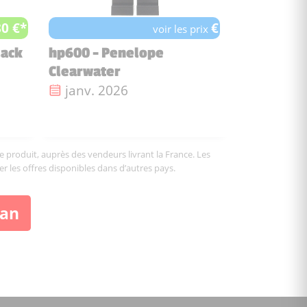
80 €*
€
voir les prix
lack
hp600 - Penelope
Clearwater
Date de sortie :
janv. 2026
le produit, auprès des vendeurs livrant la France. Les
er les offres disponibles dans d’autres pays.
ban