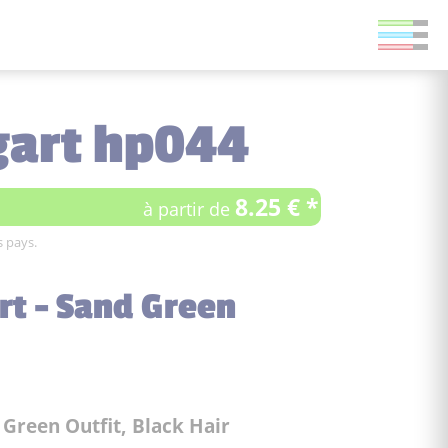
gart hp044
8.25 € *
à partir de
s pays.
rt - Sand Green
 Green Outfit, Black Hair