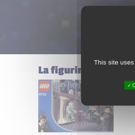
This site uses
La figurine Boggart 
O