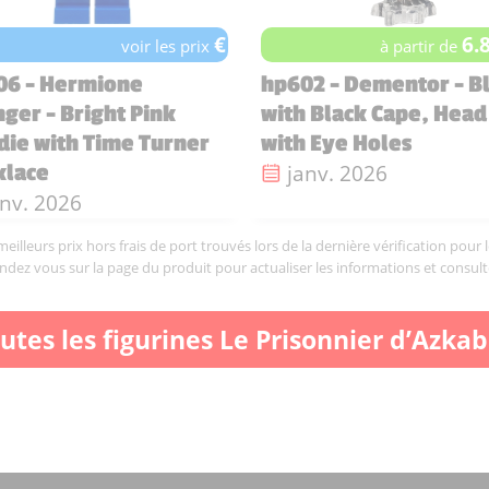
€
6.
voir les prix
à partir de
06 - Hermione
hp602 - Dementor - B
ger - Bright Pink
with Black Cape, Head
ie with Time Turner
with Eye Holes
Date de sortie :
janv. 2026
klace
te de sortie :
anv. 2026
illeurs prix hors frais de port trouvés lors de la dernière vérification pour 
endez vous sur la page du produit pour actualiser les informations et consult
utes les figurines Le Prisonnier d’Azka