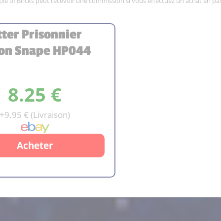
mple of Bricks peut recevoir une commission si vous effectuez un achat en pas
tter Prisonnier
ton Snape HP044
8.25 €
+9.95 € (Livraison)
Acheter