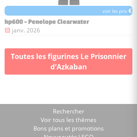
€
voir les prix
hp600 - Penelope Clearwater
Date de sortie :
janv. 2026
Toutes les figurines Le Prisonnier
d’Azkaban
Rechercher
Voir tous les thèmes
Bons plans et promotions
Nouveautés LEGO