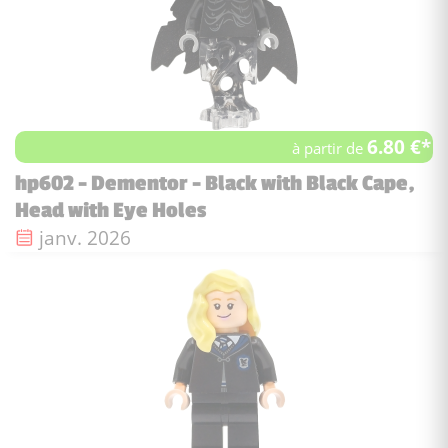
6.80 €*
à partir de
hp602 - Dementor - Black with Black Cape,
Head with Eye Holes
Date de sortie :
janv. 2026