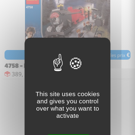
€
voir les prix
4758 - Hogwarts Express
Nombre de pièces :
Nombre de figurines :
Date de sortie :
389,
4,
avr. 2004
This site uses cookies
and gives you control
over what you want to
activate