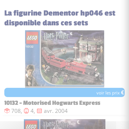
La figurine Dementor hp046 est
disponible dans ces sets
€
voir les prix
10132 - Motorised Hogwarts Express
Nombre de pièces :
Nombre de figurines :
Date de sortie :
708,
4,
avr. 2004