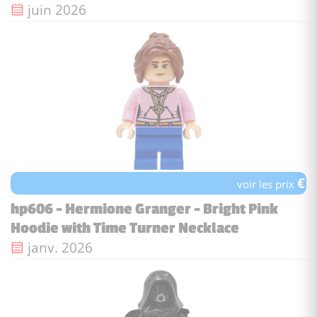
Date de sortie :
juin 2026
€
voir les prix
hp606 - Hermione Granger - Bright Pink
Hoodie with Time Turner Necklace
Date de sortie :
janv. 2026