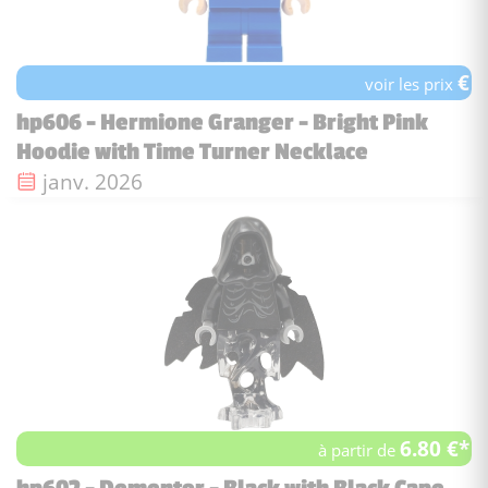
€
voir les prix
hp606 - Hermione Granger - Bright Pink
Hoodie with Time Turner Necklace
Date de sortie :
janv. 2026
6.80 €*
à partir de