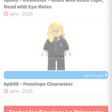
hp602 - Dementor - Black with Black Cape,
Head with Eye Holes
Date de sortie :
janv. 2026
€
voir les prix
hp600 - Penelope Clearwater
Date de sortie :
janv. 2026