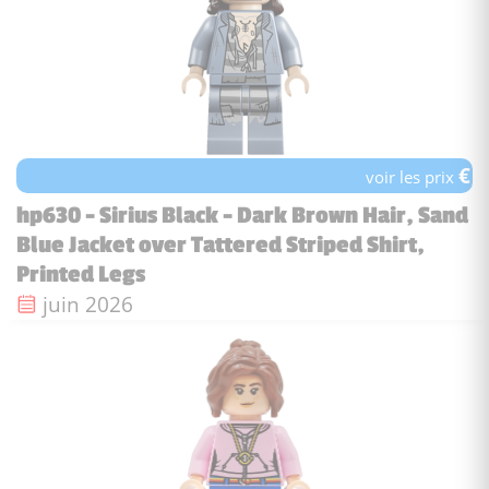
€
voir les prix
hp630 - Sirius Black - Dark Brown Hair, Sand
Blue Jacket over Tattered Striped Shirt,
Printed Legs
Date de sortie :
juin 2026