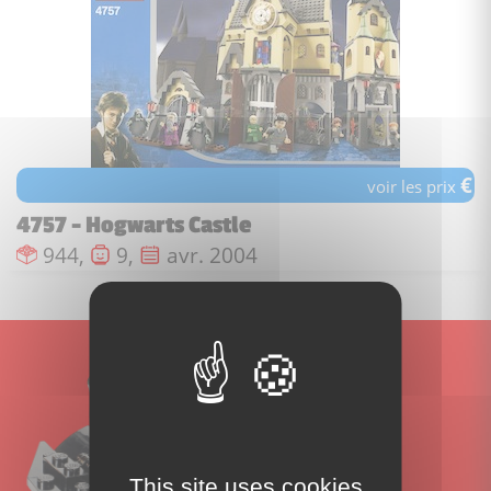
€
voir les prix
4757 - Hogwarts Castle
Nombre de pièces :
Nombre de figurines :
Date de sortie :
944,
9,
avr. 2004
This site uses cookies