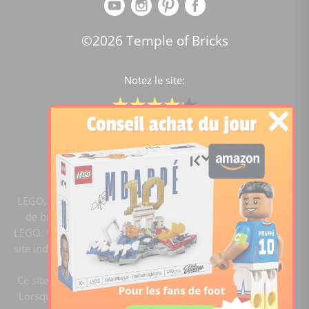
©2026 Temple of Bricks
Notez le site:
Comparateur de prix Lego
4.2
/5 -
15441
notes
LEGO, le logo LEGO, la figurine LEGO et les configurations
de briques sont des marques commerciales du groupe
LEGO. ©2020 The LEGO Group. Templeofbricks.com est un
site indépendant du groupe LEGO, il n'est pas sponsorisé ni
validé par LEGO.
Ce site est membre du programme Ebay Partner Network.
Lorsque vous cliquez sur un lien et faites un achat, ce site