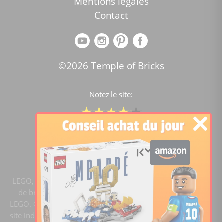
Mentions légales
Contact
©2026 Temple of Bricks
Notez le site:
Comparateur de prix Lego
4.2
/5 -
15451
notes
LEGO, le logo LEGO, la figurine LEGO et les configurations
de briques sont des marques commerciales du groupe
LEGO. ©2020 The LEGO Group. Templeofbricks.com est un
site indépendant du groupe LEGO, il n'est pas sponsorisé ni