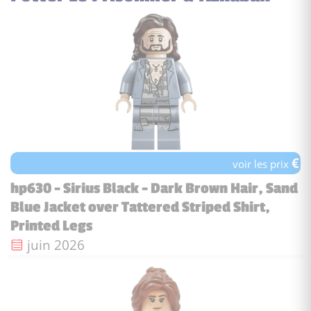
€
voir les prix
hp630 - Sirius Black - Dark Brown Hair, Sand
Blue Jacket over Tattered Striped Shirt,
Printed Legs
Date de sortie :
juin 2026