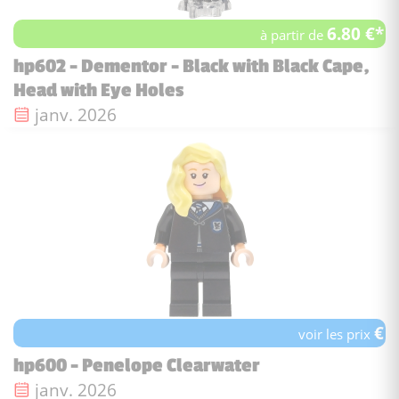
6.80 €*
à partir de
hp602 - Dementor - Black with Black Cape,
Head with Eye Holes
Date de sortie :
janv. 2026
€
voir les prix
hp600 - Penelope Clearwater
Date de sortie :
janv. 2026