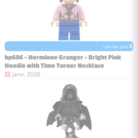
€
voir les prix
hp606 - Hermione Granger - Bright Pink
Hoodie with Time Turner Necklace
Date de sortie :
janv. 2026