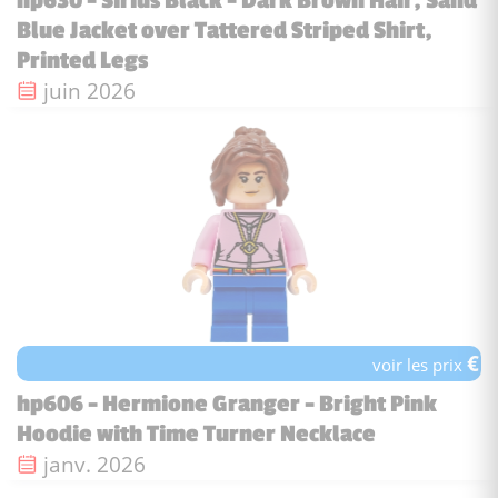
hp630 - Sirius Black - Dark Brown Hair, Sand
Blue Jacket over Tattered Striped Shirt,
Printed Legs
Date de sortie :
juin 2026
€
voir les prix
hp606 - Hermione Granger - Bright Pink
Hoodie with Time Turner Necklace
Date de sortie :
janv. 2026