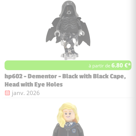
6.80 €*
à partir de
hp602 - Dementor - Black with Black Cape,
Head with Eye Holes
Date de sortie :
janv. 2026