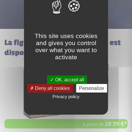
This site uses cookies
La figurine Sirius Black hp174 est
and gives you control
over what you want to
disponible dans ces sets
activate
OK, accept all
Deny all cookies
Personalize
Privacy policy
29.99 €*
à partir de