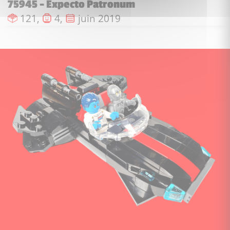
75945 - Expecto Patronum
Nombre de pièces :
Nombre de figurines :
Date de sortie :
121,
4,
juin 2019