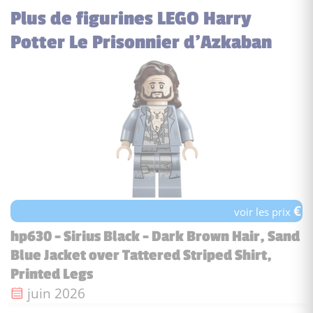
Plus de figurines LEGO Harry
Potter Le Prisonnier d’Azkaban
€
voir les prix
hp630 - Sirius Black - Dark Brown Hair, Sand
Blue Jacket over Tattered Striped Shirt,
Printed Legs
Date de sortie :
juin 2026