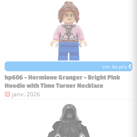
€
voir les prix
hp606 - Hermione Granger - Bright Pink
Hoodie with Time Turner Necklace
Date de sortie :
janv. 2026