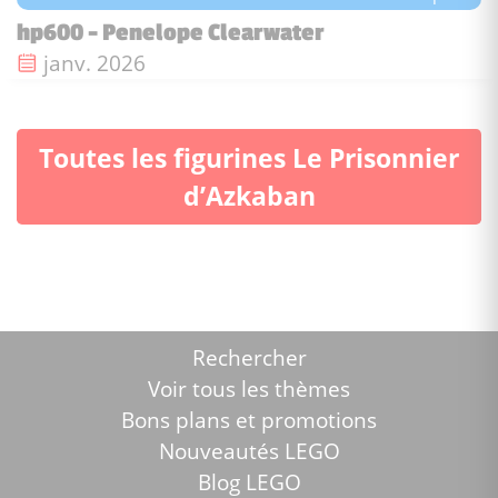
hp600 - Penelope Clearwater
Date de sortie :
janv. 2026
Toutes les figurines Le Prisonnier
d’Azkaban
Rechercher
Voir tous les thèmes
Bons plans et promotions
Nouveautés LEGO
Blog LEGO