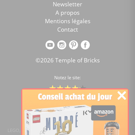
Newsletter
A propos
Mentions légales
Contact
©2026 Temple of Bricks
Notez le site:
Comparateur de prix Lego
4.2
/5 -
15446
notes
LEGO, le logo LEGO, la figurine LEGO et les configurations