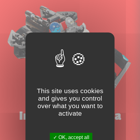
This site uses cookies
and gives you control
over what you want to
Inscrivez-vous à la
activate
newsletter!
OK, accept all