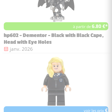
6.80 €*
à partir de
hp602 - Dementor - Black with Black Cape,
Head with Eye Holes
Date de sortie :
janv. 2026
€
voir les prix