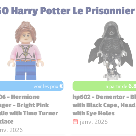
GO Harry Potter Le Prisonnie
€
6.
voir les prix
à partir de
06 - Hermione
hp602 - Dementor - B
ger - Bright Pink
with Black Cape, Head
ie with Time Turner
with Eye Holes
Date de sortie :
janv. 2026
klace
te de sortie :
anv. 2026