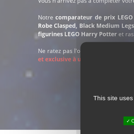
Vous n'arrivez pas à compléter votr
Notre
comparateur de prix LEGO 
Robe Clasped, Black Medium Legs
figurines LEGO Harry Potter
et ras
Ne ratez pas l'occasion d'obtenir l
et exclusive à une seule boite LEG
This site uses
O