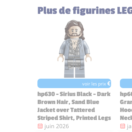
Plus de figurines LE
€
voir les prix
hp630 - Sirius Black - Dark
hp6
Brown Hair, Sand Blue
Gran
Jacket over Tattered
Hood
Striped Shirt, Printed Legs
Nec
Date de sortie :
Da
juin 2026
j