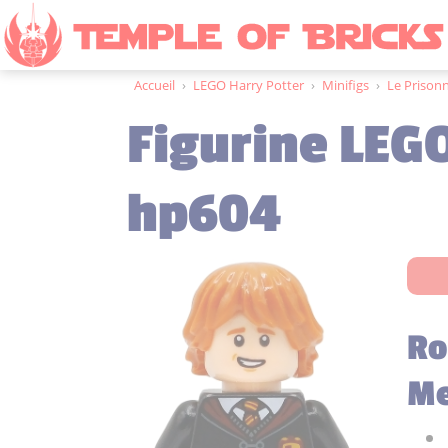
Accueil
›
LEGO Harry Potter
›
Minifigs
›
Le Prison
Figurine LEG
hp604
Ro
Me