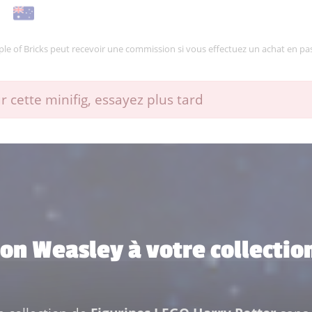
mple of Bricks peut recevoir une commission si vous effectuez un achat en pas
 cette minifig, essayez plus tard
Ron Weasley à votre collectio