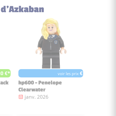
r d’Azkaban
80 €*
€
voir les prix
lack
hp600 - Penelope
Clearwater
Date de sortie :
janv. 2026