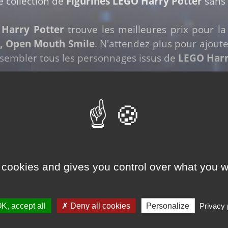
e collection de
Figurines LEGO Harry Potter
sans 
Harry Potter
trouve les meilleures prix pour la
, Open Mouth Smile
. N'attendez plus pour ajout
sembler tous les personnages issus de
LEGO Harr
a
figurine LEGO Harry Potter Ron Weasley
pour u
O Harry Potter!
Acheter cette figurine
 cookies and gives you control over what you w
K, accept all
Deny all cookies
Personalize
Privacy 