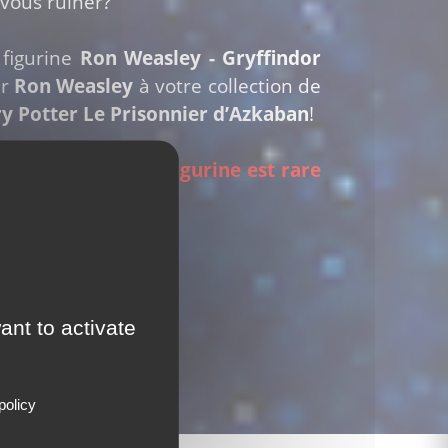
vous ruiner?
 figurine
Ron Weasley - Gryffindor
er
Ron Weasley
à votre collection de
y Potter Le Prisonnier d’Azkaban
!
n bon prix!
Cette figurine est rare
ant to activate
policy