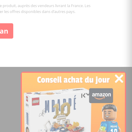
le produit, auprès des vendeurs livrant la France. Les
er les offres disponibles dans d’autres pays.
ban
©2026 Temple of Bricks
Notez le site:
Comparateur de prix Lego
4.2
/5 -
15451
notes