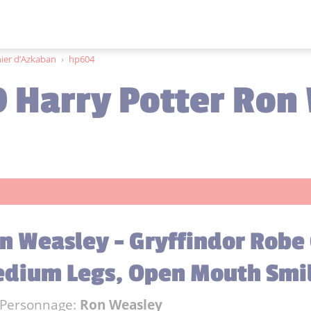
nier d’Azkaban
›
hp604
O Harry Potter Ron
n Weasley - Gryffindor Robe 
dium Legs, Open Mouth Smil
Personnage:
Ron Weasley