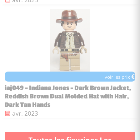
€
voir les prix
iaj049 - Indiana Jones - Dark Brown Jacket,
Reddish Brown Dual Molded Hat with Hair,
Dark Tan Hands
Date de sortie :
avr. 2023
Toutes les figurines Les