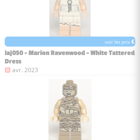
€
voir les prix
iaj050 - Marion Ravenwood - White Tattered
Dress
Date de sortie :
avr. 2023