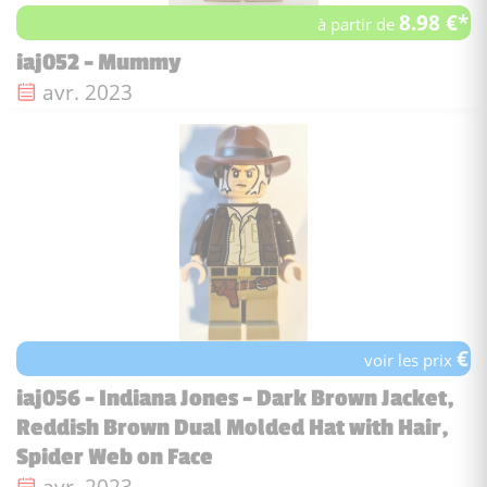
8.98 €*
à partir de
iaj052 - Mummy
Date de sortie :
avr. 2023
€
voir les prix
iaj056 - Indiana Jones - Dark Brown Jacket,
Reddish Brown Dual Molded Hat with Hair,
Spider Web on Face
Date de sortie :
avr. 2023