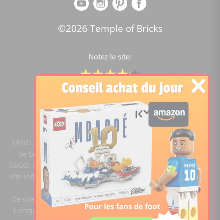
©2026 Temple of Bricks
Notez le site:
Comparateur de prix Lego
4.2
/5 -
15441
notes
LEGO, le logo LEGO, la figurine LEGO et les configurations
de briques sont des marques commerciales du groupe
LEGO. ©2020 The LEGO Group. Templeofbricks.com est un
site indépendant du groupe LEGO, il n'est pas sponsorisé ni
validé par LEGO.
Ce site est membre du programme Ebay Partner Network.
Lorsque vous cliquez sur un lien et faites un achat, ce site