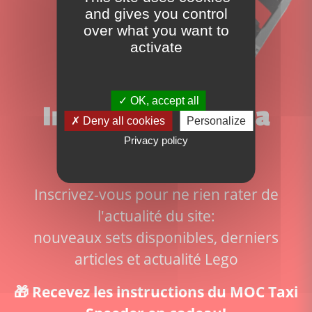
and gives you control
over what you want to
activate
OK, accept all
Inscrivez-vous à la
Deny all cookies
Personalize
Privacy policy
newsletter!
Inscrivez-vous pour ne rien rater de
l'actualité du site:
nouveaux sets disponibles, derniers
articles et actualité Lego
🎁 Recevez les instructions du MOC Taxi