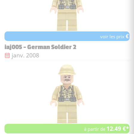
€
voir les prix
iaj005 - German Soldier 2
Date de sortie :
janv. 2008
12.49 €*
à partir de