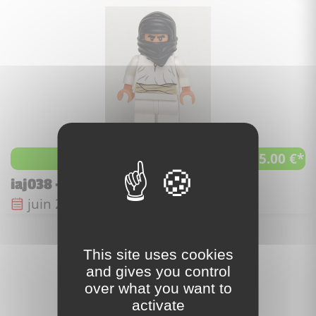
25.00 €*
à partir de
iaj038 - Cairo Thug
Date de sortie :
juin 2009
This site uses cookies
and gives you control
over what you want to
activate