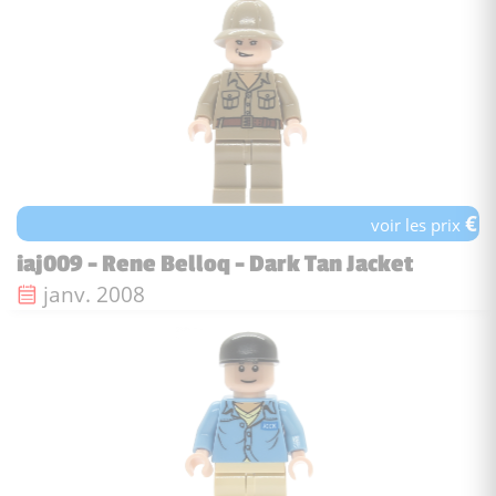
€
voir les prix
iaj009 - Rene Belloq - Dark Tan Jacket
Date de sortie :
janv. 2008