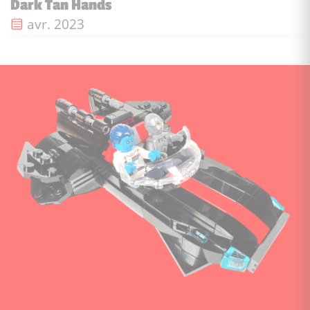
Dark Tan Hands
Date de sortie :
avr. 2023