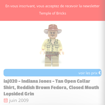
En vous inscrivant, vous acceptez de recevoir la newsletter
Temple of Bricks
€
voir les prix
iaj020 - Indiana Jones - Tan Open Collar
Shirt, Reddish Brown Fedora, Closed Mouth
Lopsided Grin
Date de sortie :
juin 2009