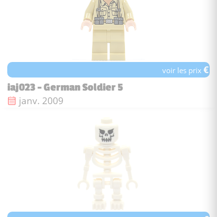
€
voir les prix
iaj023 - German Soldier 5
Date de sortie :
janv. 2009