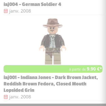
iaj004 - German Soldier 4
Date de sortie :
janv. 2008
9.90 €*
à partir de
iaj001 - Indiana Jones - Dark Brown Jacket,
Reddish Brown Fedora, Closed Mouth
Lopsided Grin
Date de sortie :
janv. 2008