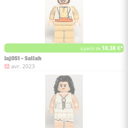
10.38 €*
à partir de
iaj051 - Sallah
Date de sortie :
avr. 2023