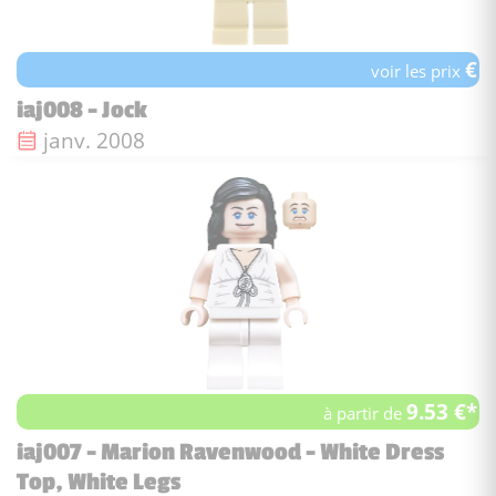
€
voir les prix
iaj008 - Jock
Date de sortie :
janv. 2008
9.53 €*
à partir de
iaj007 - Marion Ravenwood - White Dress
Top, White Legs