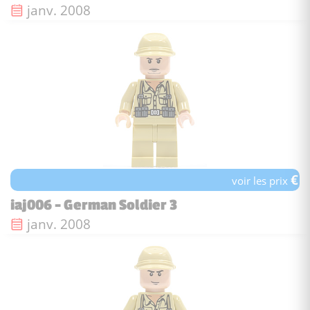
Date de sortie :
janv. 2008
€
voir les prix
iaj006 - German Soldier 3
Date de sortie :
janv. 2008