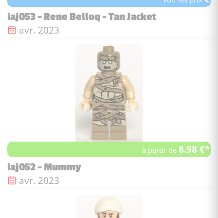
iaj053 - Rene Belloq - Tan Jacket
Date de sortie :
avr. 2023
8.98 €*
à partir de
iaj052 - Mummy
Date de sortie :
avr. 2023