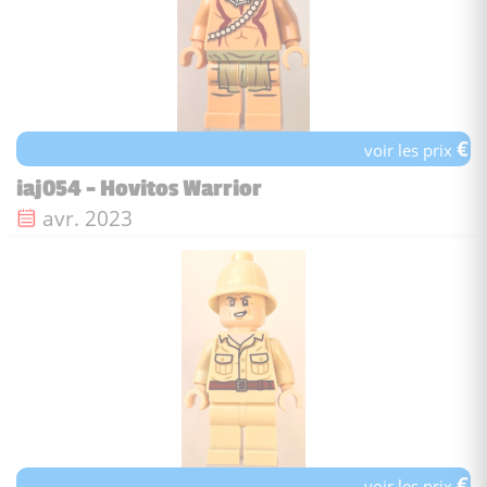
€
voir les prix
iaj054 - Hovitos Warrior
Date de sortie :
avr. 2023
€
voir les prix