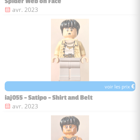
Spider Web on Face
Date de sortie :
avr. 2023
€
voir les prix
iaj055 - Satipo - Shirt and Belt
Date de sortie :
avr. 2023