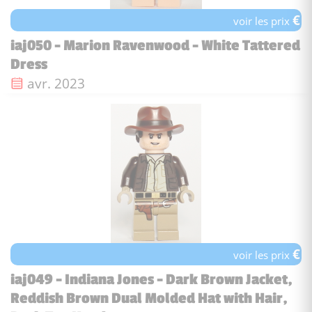
€
voir les prix
iaj050 - Marion Ravenwood - White Tattered
Dress
Date de sortie :
avr. 2023
€
voir les prix
iaj049 - Indiana Jones - Dark Brown Jacket,
Reddish Brown Dual Molded Hat with Hair,