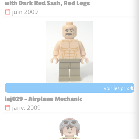
with Dark Red Sash, Red Legs
Date de sortie :
juin 2009
€
voir les prix
iaj029 - Airplane Mechanic
Date de sortie :
janv. 2009