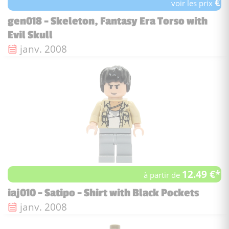
€
voir les prix
gen018 - Skeleton, Fantasy Era Torso with
Evil Skull
Date de sortie :
janv. 2008
12.49 €*
à partir de
iaj010 - Satipo - Shirt with Black Pockets
Date de sortie :
janv. 2008