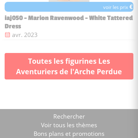
€
voir les prix
iaj050 - Marion Ravenwood - White Tattered
Dress
Date de sortie :
avr. 2023
Toutes les figurines Les
Aventuriers de l'Arche Perdue
Rechercher
Voir tous les thèmes
Bons plans et promotions