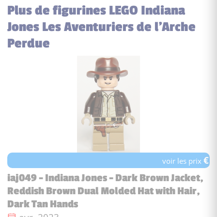
Plus de figurines LEGO Indiana
Jones Les Aventuriers de l'Arche
Perdue
€
voir les prix
iaj049 - Indiana Jones - Dark Brown Jacket,
Reddish Brown Dual Molded Hat with Hair,
Dark Tan Hands
Date de sortie :