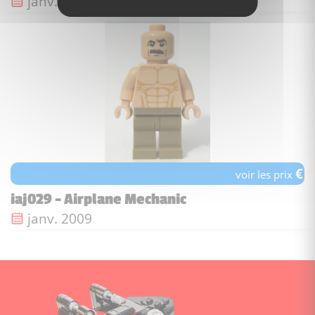
Date de sortie :
janv. 2009
€
voir les prix
iaj029 - Airplane Mechanic
Date de sortie :
janv. 2009