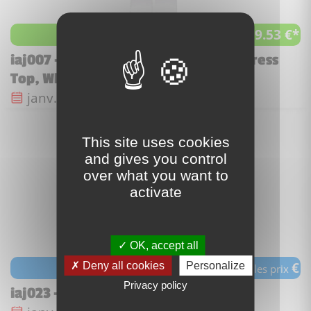
9.53 €*
à partir de
iaj007 - Marion Ravenwood - White Dress
Top, White Legs
Date de sortie :
janv. 2008
This site uses cookies
and gives you control
over what you want to
activate
OK, accept all
€
Deny all cookies
Personalize
voir les prix
Privacy policy
iaj023 - German Soldier 5