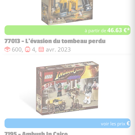
46.63 €*
à partir de
77013 - L’évasion du tombeau perdu
Nombre de pièces :
Nombre de figurines :
Date de sortie :
600,
4,
avr. 2023
€
voir les prix
7195 - Ambush In Cairo