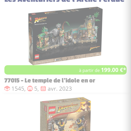
199.00 €*
à partir de
77015 - Le temple de l’idole en or
Nombre de pièces :
Nombre de figurines :
Date de sortie :
1545,
5,
avr. 2023