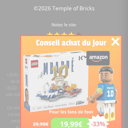
©2026 Temple of Bricks
Notez le site:
Comparateur de prix Lego
4.2
/5 -
15451
notes
LEGO, le logo LEGO, la figurine LEGO et les configurations
de briques sont des marques commerciales du groupe
LEGO. ©2020 The LEGO Group. Templeofbricks.com est un
site indépendant du groupe LEGO, il n'est pas sponsorisé ni
validé par LEGO.
Ce site est membre du programme Ebay Partner Network.
Lorsque vous cliquez sur un lien et faites un achat, ce site
peut recevoir une commission. En tant que Partenaire
Amazon, ce site réalise un bénéfice sur les achats