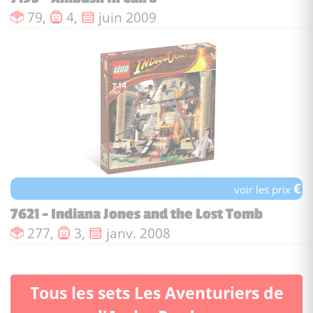
Nombre de pièces :
Nombre de figurines :
Date de sortie :
79,
4,
juin 2009
€
voir les prix
7621 - Indiana Jones and the Lost Tomb
Nombre de pièces :
Nombre de figurines :
Date de sortie :
277,
3,
janv. 2008
Tous les sets Les Aventuriers de