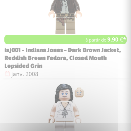
9.90 €*
à partir de
iaj001 - Indiana Jones - Dark Brown Jacket,
Reddish Brown Fedora, Closed Mouth
Lopsided Grin
Date de sortie :
janv. 2008