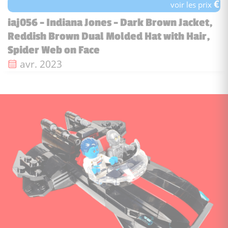
€
voir les prix
iaj056 - Indiana Jones - Dark Brown Jacket,
Reddish Brown Dual Molded Hat with Hair,
Spider Web on Face
Date de sortie :
avr. 2023