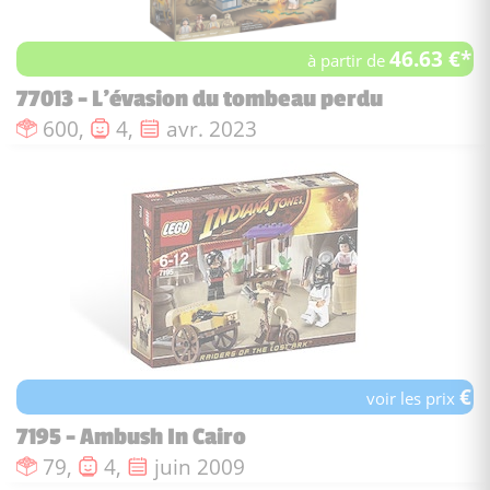
46.63 €*
à partir de
77013 - L’évasion du tombeau perdu
Nombre de pièces :
Nombre de figurines :
Date de sortie :
600,
4,
avr. 2023
€
voir les prix
7195 - Ambush In Cairo
Nombre de pièces :
Nombre de figurines :
Date de sortie :
79,
4,
juin 2009