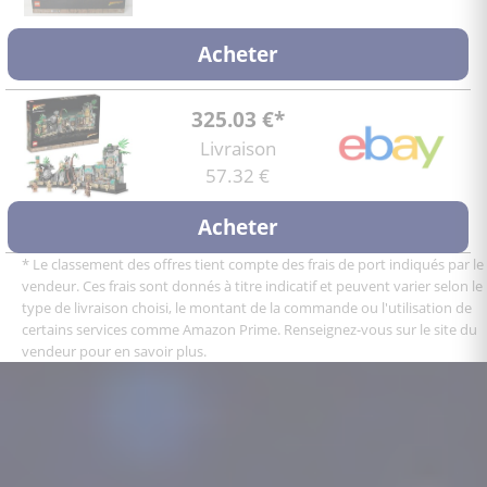
Acheter
325.03 €*
Livraison
57.32 €
Acheter
* Le classement des offres tient compte des frais de port indiqués par le
vendeur. Ces frais sont donnés à titre indicatif et peuvent varier selon le
type de livraison choisi, le montant de la commande ou l'utilisation de
certains services comme Amazon Prime. Renseignez-vous sur le site du
vendeur pour en savoir plus.