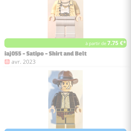
7.75 €*
à partir de
iaj055 - Satipo - Shirt and Belt
Date de sortie :
avr. 2023