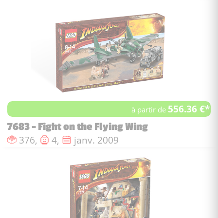
556.36 €*
à partir de
7683 - Fight on the Flying Wing
Nombre de pièces :
Nombre de figurines :
Date de sortie :
376,
4,
janv. 2009