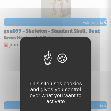
€
voir les prix
gen099 - Skeleton - Standard Skull, Bent
Arms Horizontal Grip
Date de sortie :
juin 2018
This site uses cookies
and gives you control
over what you want to
activate
€
voir les prix