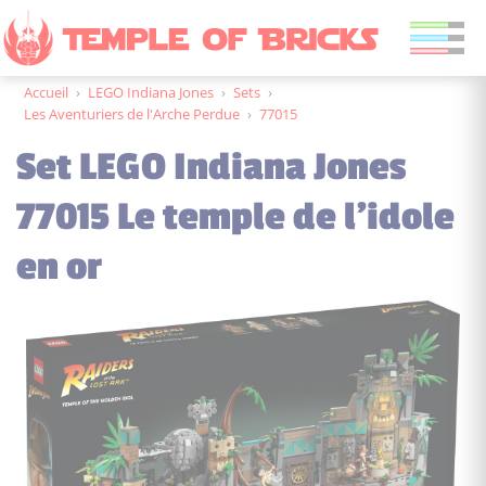
Accueil
›
LEGO Indiana Jones
›
Sets
›
Les Aventuriers de l'Arche Perdue
›
77015
Set LEGO Indiana Jones
77015 Le temple de l’idole
en or