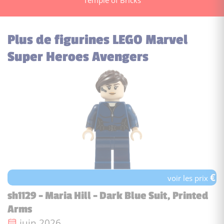
Plus de figurines LEGO Marvel
Super Heroes Avengers
€
voir les prix
sh1129 - Maria Hill - Dark Blue Suit, Printed
Arms
Date de sortie :
juin 2026