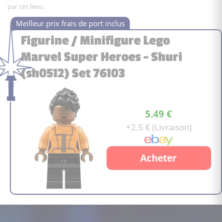
par ces liens.
Figurine / Minifigure Lego
Marvel Super Heroes - Shuri
(sh0512) Set 76103
5.49 €
+2.5 € (Livraison)
Acheter