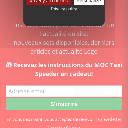
Deny all cookies
Personalize
newsletter!
Privacy policy
Inscrivez-vous pour ne rien rater de
l'actualité du site:
nouveaux sets disponibles, derniers
articles et actualité Lego
🎁 Recevez les instructions du MOC Taxi
Speeder en cadeau!
En vous inscrivant, vous acceptez de recevoir la newsletter
Temple of Bricks