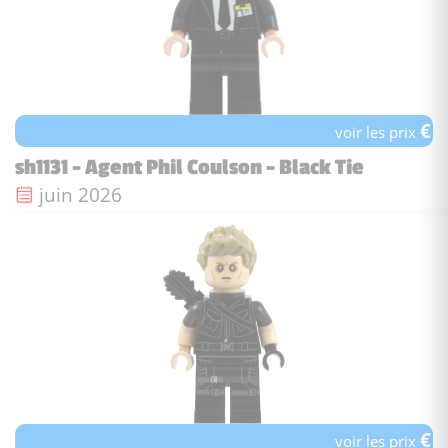
€
voir les prix
sh1131 - Agent Phil Coulson - Black Tie
Date de sortie :
juin 2026
€
voir les prix