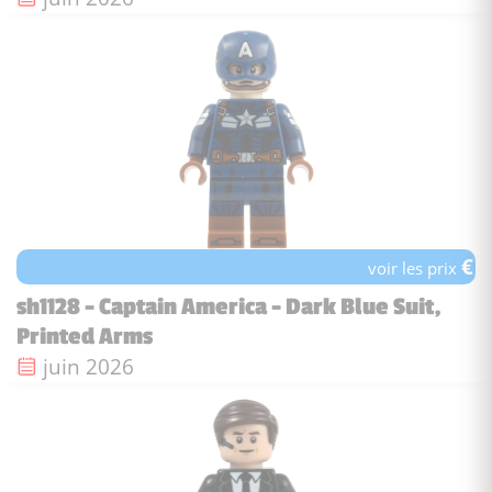
€
voir les prix
sh1128 - Captain America - Dark Blue Suit,
Printed Arms
Date de sortie :
juin 2026