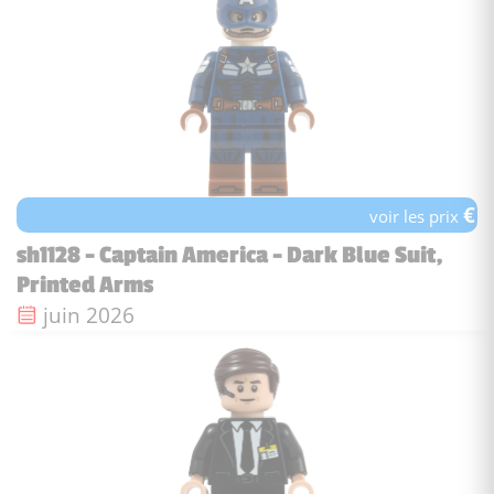
€
voir les prix
sh1128 - Captain America - Dark Blue Suit,
Printed Arms
Date de sortie :
juin 2026