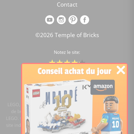
Contact
©2026 Temple of Bricks
Notez le site:
Comparateur de prix Lego
4.2
/5 -
15446
notes
LEGO, le logo LEGO, la figurine LEGO et les configurations
de briques sont des marques commerciales du groupe
LEGO. ©2020 The LEGO Group. Templeofbricks.com est un
site indépendant du groupe LEGO, il n'est pas sponsorisé ni
validé par LEGO.