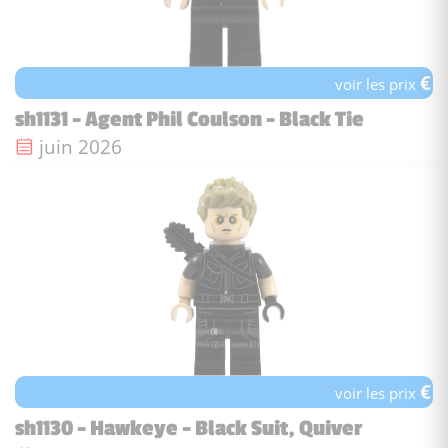
€
voir les prix
sh1131 - Agent Phil Coulson - Black Tie
Date de sortie :
juin 2026
€
voir les prix
sh1130 - Hawkeye - Black Suit, Quiver