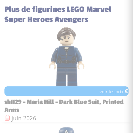
Plus de figurines LEGO Marvel
Super Heroes Avengers
€
voir les prix
sh1129 - Maria Hill - Dark Blue Suit, Printed
Arms
Date de sortie :
juin 2026