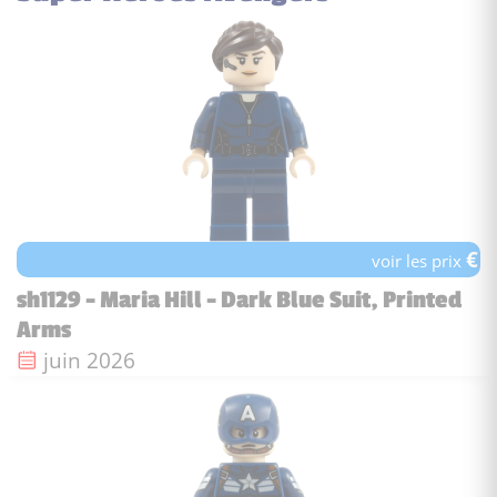
€
voir les prix
sh1129 - Maria Hill - Dark Blue Suit, Printed
Arms
Date de sortie :
juin 2026