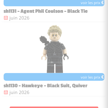
€
voir les prix
sh1131 - Agent Phil Coulson - Black Tie
Date de sortie :
juin 2026
€
voir les prix
sh1130 - Hawkeye - Black Suit, Quiver
Date de sortie :
juin 2026