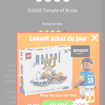
©2026 Temple of Bricks
Notez le site:
Comparateur de prix Lego
4.2
/5 -
15446
notes
LEGO, le logo LEGO, la figurine LEGO et les configurations
de briques sont des marques commerciales du groupe
LEGO. ©2020 The LEGO Group. Templeofbricks.com est un
site indépendant du groupe LEGO, il n'est pas sponsorisé ni
validé par LEGO.
Ce site est membre du programme Ebay Partner Network.
Lorsque vous cliquez sur un lien et faites un achat, ce site
peut recevoir une commission. En tant que Partenaire