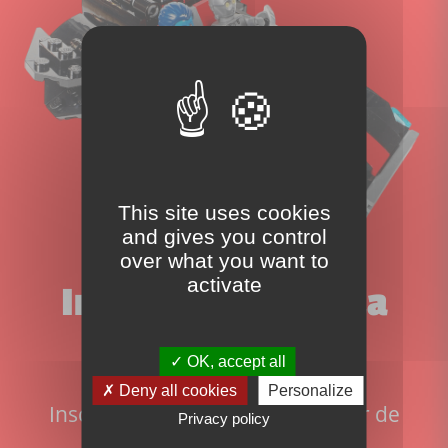
This site uses cookies
and gives you control
over what you want to
activate
Inscrivez-vous à la
newsletter!
OK, accept all
Deny all cookies
Personalize
Inscrivez-vous pour ne rien rater de
Privacy policy
l'actualité du site: