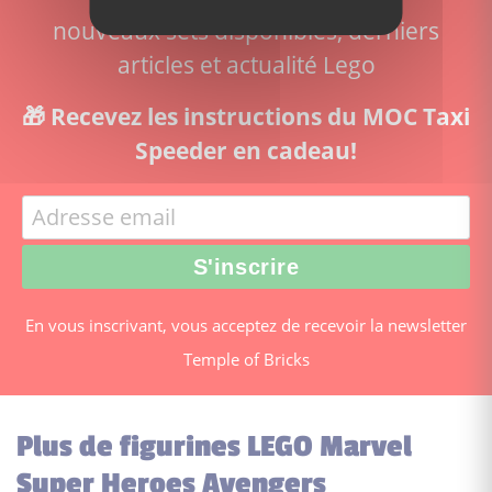
nouveaux sets disponibles, derniers
articles et actualité Lego
🎁 Recevez les instructions du MOC Taxi
Speeder en cadeau!
En vous inscrivant, vous acceptez de recevoir la newsletter
Temple of Bricks
Plus de figurines LEGO Marvel
Super Heroes Avengers