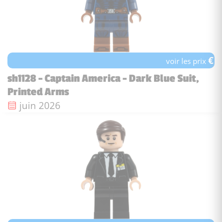
€
voir les prix
sh1128 - Captain America - Dark Blue Suit,
Printed Arms
Date de sortie :
juin 2026