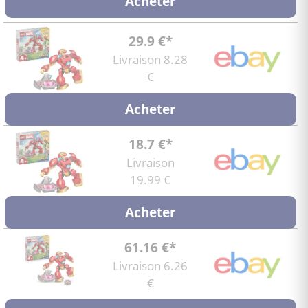
Acheter
29.9 €*
Livraison 8.28
€
Acheter
18.7 €*
Livraison
19.99 €
Acheter
61.16 €*
Livraison 6.26
€