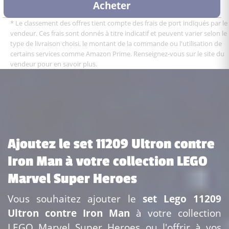
Acheter
* Le classement des offres tient compte des frais de port indiqués par le
vendeur. Ces frais sont donnés à titre indicatif et peuvent varier selon le
type de livraison choisi, le montant de la commande ou l'utilisation de
certains services comme Amazon Prime. Renseignez-vous sur le site du
vendeur pour en savoir plus.
Ajoutez le set 11209 Ultron contre
Iron Man à votre collection LEGO
Marvel Super Heroes
Vous souhaitez ajouter le
set Lego 11209
Ultron contre Iron Man
à votre collection
LEGO Marvel Super Heroes ou l'offrir à vos