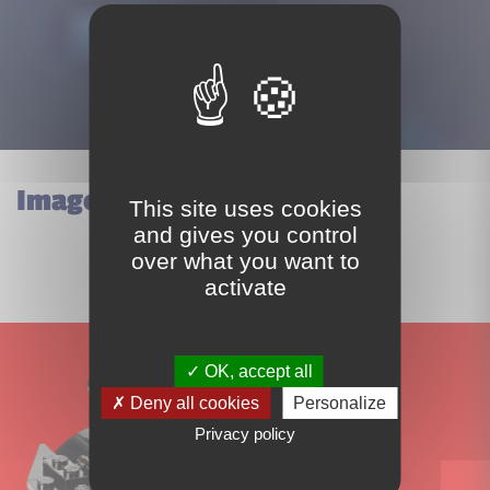
Images du set Lego 11209
This site uses cookies
and gives you control
over what you want to
activate
OK, accept all
Deny all cookies
Personalize
Privacy policy