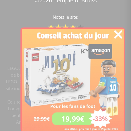
©2026 Temple of Bricks
Notez le site:
Comparateur de prix Lego
4.2
/5 -
15454
notes
LEGO, le logo LEGO, la figurine LEGO et les configurations
de briques sont des marques commerciales du groupe
LEGO. ©2020 The LEGO Group. Templeofbricks.com est un
site indépendant du groupe LEGO, il n'est pas sponsorisé ni
validé par LEGO.
Ce site est membre du programme Ebay Partner Network.
Lorsque vous cliquez sur un lien et faites un achat, ce site
peut recevoir une commission. En tant que Partenaire
Amazon, ce site réalise un bénéfice sur les achats
remplissant les conditions requises.