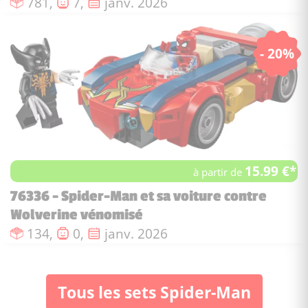
Nombre de pièces :
Nombre de figurines :
Date de sortie :
781,
7,
janv. 2026
- 20%
15.99 €*
à partir de
76336 - Spider-Man et sa voiture contre
Wolverine vénomisé
Nombre de pièces :
Nombre de figurines :
Date de sortie :
134,
0,
janv. 2026
Tous les sets Spider-Man