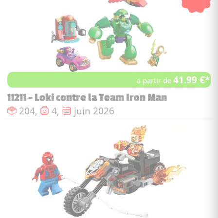
41.99 €*
à partir de
11211 - Loki contre la Team Iron Man
Nombre de pièces :
Nombre de figurines :
Date de sortie :
204,
4,
juin 2026