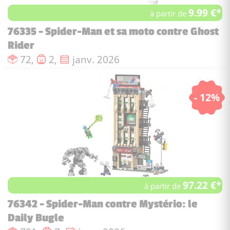
9.99 €*
à partir de
76335 - Spider-Man et sa moto contre Ghost
Rider
Nombre de pièces :
Nombre de figurines :
Date de sortie :
72,
2,
janv. 2026
- 12%
97.22 €*
à partir de
76342 - Spider-Man contre Mystério: le
Daily Bugle