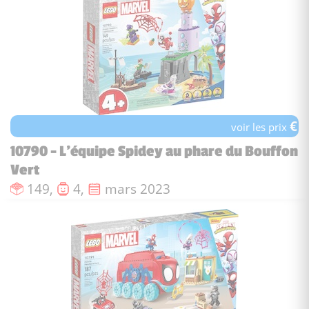
€
voir les prix
10790 - L’équipe Spidey au phare du Bouffon
Vert
Nombre de pièces :
Nombre de figurines :
Date de sortie :
149,
4,
mars 2023