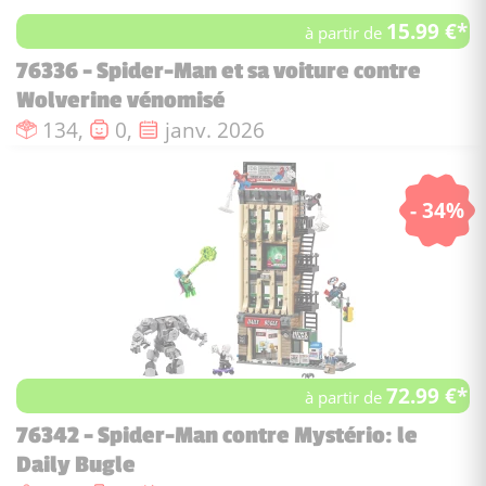
15.99 €*
à partir de
76336 - Spider-Man et sa voiture contre
Wolverine vénomisé
Nombre de pièces :
Nombre de figurines :
Date de sortie :
134,
0,
janv. 2026
- 34%
72.99 €*
à partir de
76342 - Spider-Man contre Mystério: le
Daily Bugle