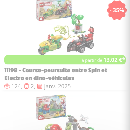
- 35%
13.02 €*
à partir de
11198 - Course-poursuite entre Spin et
Electro en dino-véhicules
Nombre de pièces :
Nombre de figurines :
Date de sortie :
124,
2,
janv. 2025