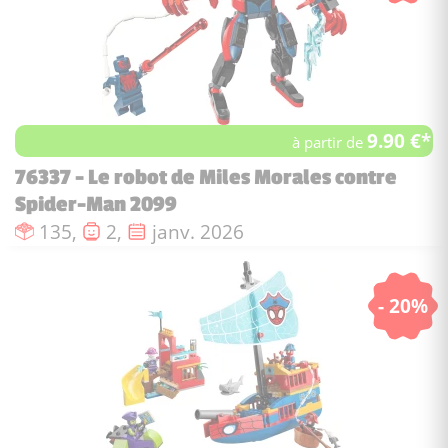
9.90 €*
à partir de
76337 - Le robot de Miles Morales contre
Spider-Man 2099
Nombre de pièces :
Nombre de figurines :
Date de sortie :
135,
2,
janv. 2026
- 20%