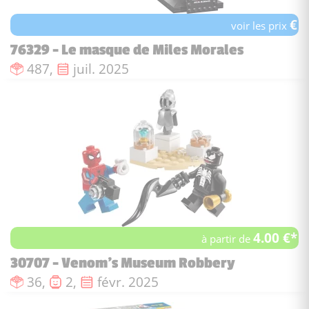
€
voir les prix
76329 - Le masque de Miles Morales
Nombre de pièces :
Date de sortie :
487,
juil. 2025
4.00 €*
à partir de
30707 - Venom's Museum Robbery
Nombre de pièces :
Nombre de figurines :
Date de sortie :
36,
2,
févr. 2025