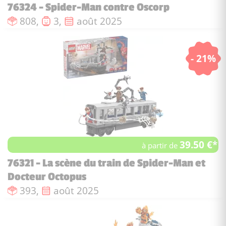
76324 - Spider-Man contre Oscorp
Nombre de pièces :
Nombre de figurines :
Date de sortie :
808,
3,
août 2025
- 21%
39.50 €*
à partir de
76321 - La scène du train de Spider-Man et
Docteur Octopus
Nombre de pièces :
Date de sortie :
393,
août 2025