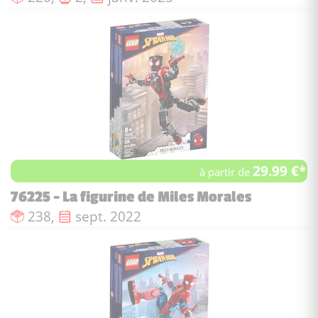
29.99 €*
à partir de
76225 - La figurine de Miles Morales
Nombre de pièces :
Date de sortie :
238,
sept. 2022