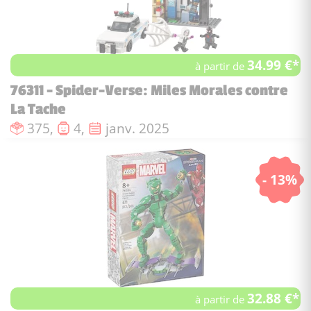
34.99 €*
à partir de
76311 - Spider-Verse: Miles Morales contre
La Tache
Nombre de pièces :
Nombre de figurines :
Date de sortie :
375,
4,
janv. 2025
- 13%
32.88 €*
à partir de