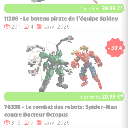
39.99 €*
à partir de
11208 - Le bateau pirate de l'équipe Spidey
Nombre de pièces :
Nombre de figurines :
Date de sortie :
201,
4,
janv. 2026
- 30%
20.99 €*
à partir de
76338 - Le combat des robots: Spider-Man
contre Docteur Octopus
Nombre de pièces :
Nombre de figurines :
Date de sortie :
315,
0,
janv. 2026