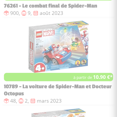
76261 - Le combat final de Spider-Man
Nombre de pièces :
Nombre de figurines :
Date de sortie :
900,
9,
août 2023
10.90 €*
à partir de
10789 - La voiture de Spider-Man et Docteur
Octopus
Nombre de pièces :
Nombre de figurines :
Date de sortie :
48,
2,
mars 2023