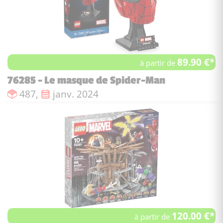
89.90 €*
à partir de
76285 - Le masque de Spider-Man
Nombre de pièces :
Date de sortie :
487,
janv. 2024
120.00 €*
à partir de