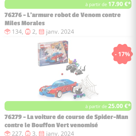
17.90 €*
à partir de
76276 - L’armure robot de Venom contre
Miles Morales
Nombre de pièces :
Nombre de figurines :
Date de sortie :
134,
2,
janv. 2024
- 17%
25.00 €*
à partir de
76279 - La voiture de course de Spider-Man
contre le Bouffon Vert venomisé
Nombre de pièces :
Nombre de figurines :
Date de sortie :
227,
3,
janv. 2024