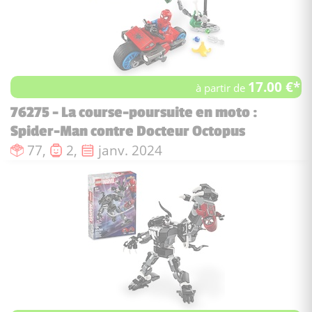
17.00 €*
à partir de
76275 - La course-poursuite en moto :
Spider-Man contre Docteur Octopus
Nombre de pièces :
Nombre de figurines :
Date de sortie :
77,
2,
janv. 2024