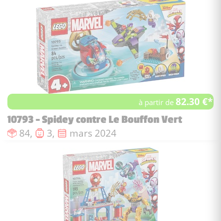
82.30 €*
à partir de
10793 - Spidey contre Le Bouffon Vert
Nombre de pièces :
Nombre de figurines :
Date de sortie :
84,
3,
mars 2024