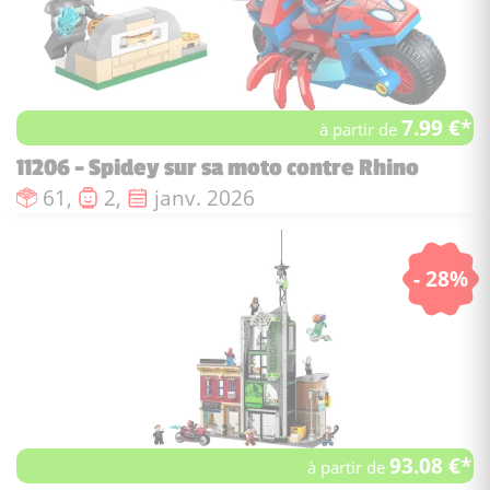
7.99 €*
à partir de
11206 - Spidey sur sa moto contre Rhino
Nombre de pièces :
Nombre de figurines :
Date de sortie :
61,
2,
janv. 2026
- 28%
93.08 €*
à partir de