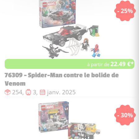
- 25%
22.49 €*
à partir de
76309 - Spider-Man contre le bolide de
Venom
Nombre de pièces :
Nombre de figurines :
Date de sortie :
254,
3,
janv. 2025
- 30%