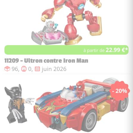
22.99 €*
à partir de
11209 - Ultron contre Iron Man
Nombre de pièces :
Nombre de figurines :
Date de sortie :
96,
0,
juin 2026
- 20%