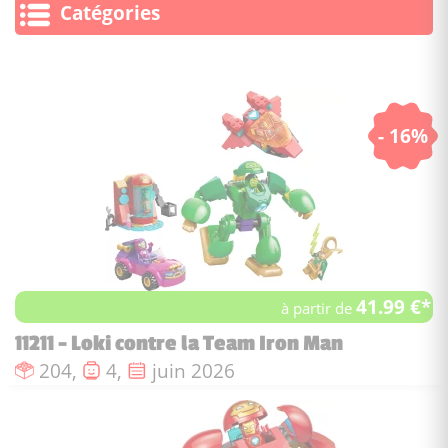
Catégories
- 16%
41.99 €*
à partir de
11211 - Loki contre la Team Iron Man
Nombre de pièces :
Nombre de figurines :
Date de sortie :
204,
4,
juin 2026