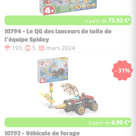
75.93 €*
à partir de
10794 - Le QG des lanceurs de toile de
l’équipe Spidey
Nombre de pièces :
Nombre de figurines :
Date de sortie :
193,
5,
mars 2024
- 31%
6.90 €*
à partir de
10792 - Véhicule de forage