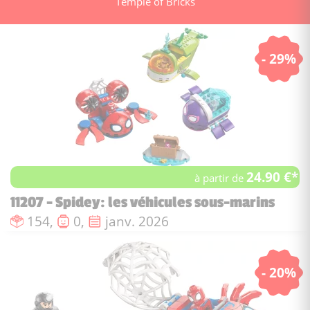
Temple of Bricks
- 29%
24.90 €*
à partir de
11207 - Spidey: les véhicules sous-marins
Nombre de pièces :
Nombre de figurines :
Date de sortie :
154,
0,
janv. 2026
- 20%