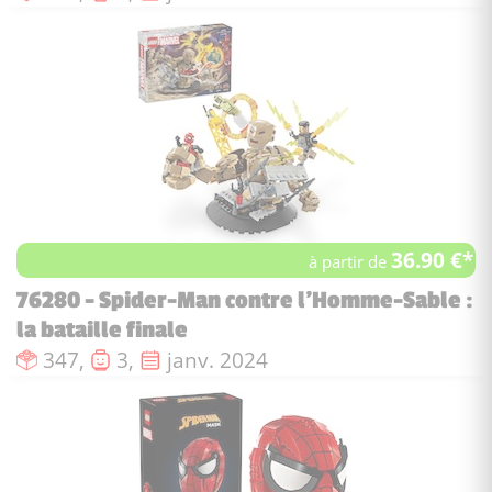
36.90 €*
à partir de
76280 - Spider-Man contre l'Homme-Sable :
la bataille finale
Nombre de pièces :
Nombre de figurines :
Date de sortie :
347,
3,
janv. 2024