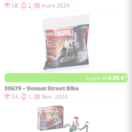
Nombre de pièces :
Nombre de figurines :
Date de sortie :
58,
2,
mars 2024
6.95 €*
à partir de
30679 - Venom Street Bike
Nombre de pièces :
Nombre de figurines :
Date de sortie :
53,
1,
févr. 2024