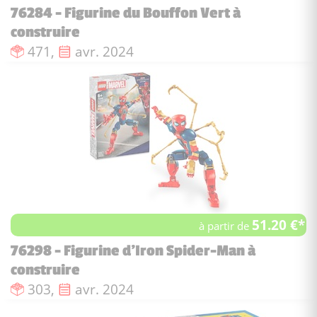
76284 - Figurine du Bouffon Vert à
construire
Nombre de pièces :
Date de sortie :
471,
avr. 2024
51.20 €*
à partir de
76298 - Figurine d'Iron Spider-Man à
construire
Nombre de pièces :
Date de sortie :
303,
avr. 2024