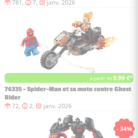
Nombre de pièces :
Nombre de figurines :
Date de sortie :
781,
7,
janv. 2026
9.99 €*
à partir de
76335 - Spider-Man et sa moto contre Ghost
Rider
Nombre de pièces :
Nombre de figurines :
Date de sortie :
72,
2,
janv. 2026
- 34%