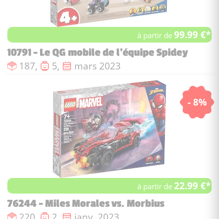
99.99 €*
à partir de
10791 - Le QG mobile de l’équipe Spidey
Nombre de pièces :
Nombre de figurines :
Date de sortie :
187,
5,
mars 2023
- 8%
22.99 €*
à partir de
76244 - Miles Morales vs. Morbius
Nombre de pièces :
Nombre de figurines :
Date de sortie :
220,
2,
janv. 2023