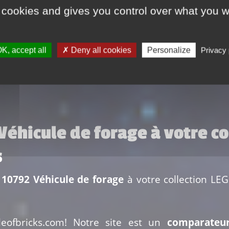
Livraison 7.1 €
 cookies and gives you control over what you w
rt indiqués par le vendeur. Ces frais sont donnés à titre indicatif et peuvent 
e Amazon Prime. Renseignez-vous sur le site du vendeur pour en savoir plus
K, accept all
Deny all cookies
Personalize
Privacy 
 Véhicule de forage à votre c
s
 10792 Véhicule de forage
à votre collection LEG
leofbricks.com! Notre site est un
comparateu