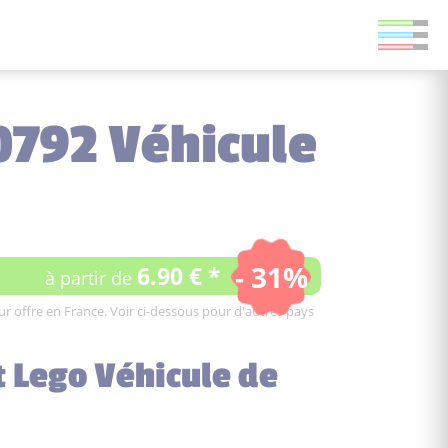
0792 Véhicule
- 31%
6.90 € *
à partir de
leur offre en France. Voir ci-dessous pour d'autres pays
t Lego Véhicule de