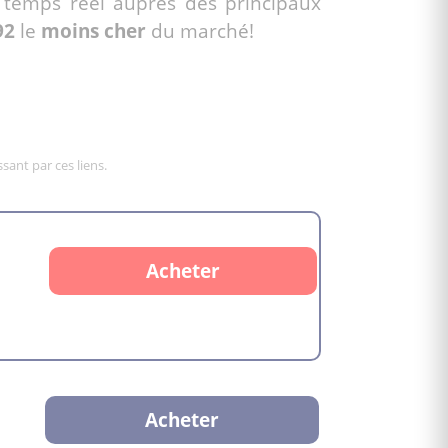
temps réel auprès des principaux
92
le
moins cher
du marché!
sant par ces liens.
Acheter
Acheter