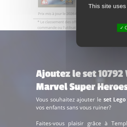
This site uses
Prix mis à jour le 2026-08-07 14:31
* Le classement des offres tient compte des frais de po
commande ou l'utilisation de certains services comm
O
Ajoutez le set 10792
Marvel Super Heroe
Vous souhaitez ajouter le
set Lego
vos enfants sans vous ruiner?
Faites-vous plaisir grâce à Temp