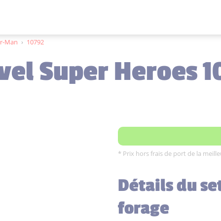
er-Man
›
10792
vel Super Heroes 1
* Prix hors frais de port de la meil
Détails du se
forage