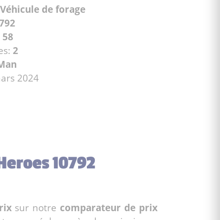
Véhicule de forage
792
:
58
es:
2
-Man
mars 2024
 Heroes 10792
rix
sur notre
comparateur de prix