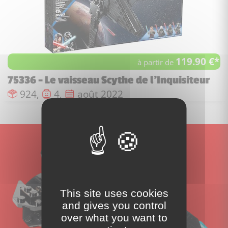
119.90 €*
à partir de
75336 - Le vaisseau Scythe de l'Inquisiteur
Nombre de pièces :
Nombre de figurines :
Date de sortie :
924,
4,
août 2022
This site uses cookies
and gives you control
over what you want to