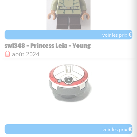
€
voir les prix
sw1348 - Princess Leia - Young
Date de sortie :
août 2024
€
voir les prix