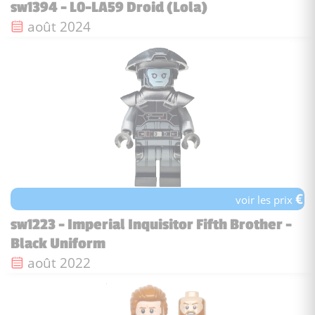
sw1394 - L0-LA59 Droid (Lola)
Date de sortie :
août 2024
€
voir les prix
sw1223 - Imperial Inquisitor Fifth Brother -
Black Uniform
Date de sortie :
août 2022