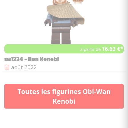
16.63 €*
à partir de
sw1224 - Ben Kenobi
Date de sortie :
août 2022
Toutes les figurines Obi-Wan
Kenobi