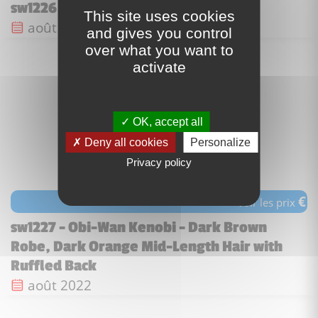
sw1226 - NED-B Loader Droid
This site uses cookies
Date de sortie :
août 2022
and gives you control
over what you want to
activate
OK, accept all
Deny all cookies
Personalize
Privacy policy
€
voir les prix
sw1227 - Obi-Wan Kenobi - Dark Brown
Robe, Dark Orange Mid-Length Hair with
Ruffled Back
Date de sortie :
août 2022