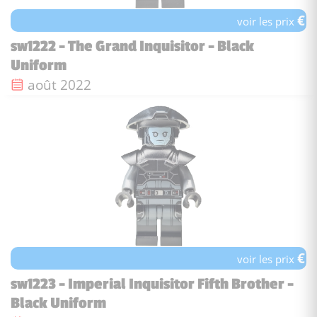
€
voir les prix
sw1222 - The Grand Inquisitor - Black
Uniform
Date de sortie :
août 2022
€
voir les prix
sw1223 - Imperial Inquisitor Fifth Brother -
Black Uniform