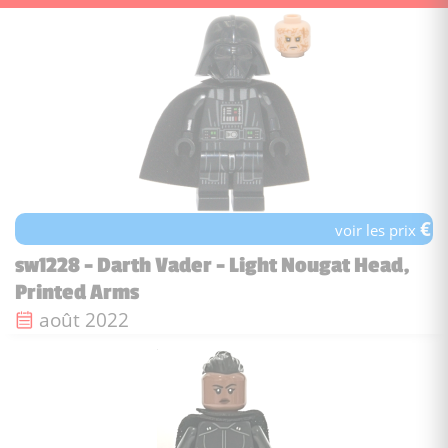
€
voir les prix
sw1228 - Darth Vader - Light Nougat Head,
Printed Arms
Date de sortie :
août 2022