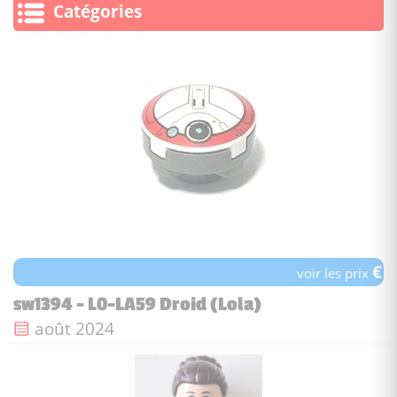
Catégories
€
voir les prix
sw1394 - L0-LA59 Droid (Lola)
Date de sortie :
août 2024