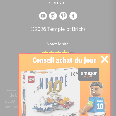
Contact
©2026 Temple of Bricks
Notez le site:
Comparateur de prix Lego
4.2
/5 -
15451
notes
LEGO, le logo LEGO, la figurine LEGO et les configurations
de briques sont des marques commerciales du groupe
LEGO. ©2020 The LEGO Group. Templeofbricks.com est un
site indépendant du groupe LEGO, il n'est pas sponsorisé ni
validé par LEGO.