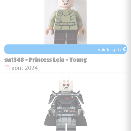
€
voir les prix
sw1348 - Princess Leia - Young
Date de sortie :
août 2024