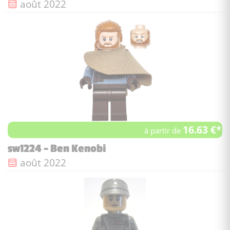
Date de sortie :
août 2022
16.63 €*
à partir de
sw1224 - Ben Kenobi
Date de sortie :
août 2022