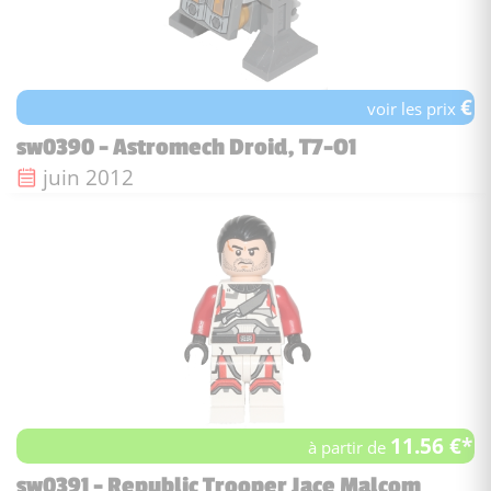
€
voir les prix
sw0390 - Astromech Droid, T7-O1
Date de sortie :
juin 2012
11.56 €*
à partir de
sw0391 - Republic Trooper Jace Malcom