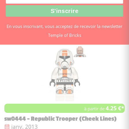
En vous inscrivant, vous acceptez de recevoir la newsletter
Temple of Bricks
4.25 €*
à partir de
sw0444 - Republic Trooper (Cheek Lines)
Date de sortie :
janv. 2013