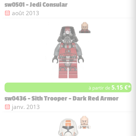
sw0501 - Jedi Consular
Date de sortie :
août 2013
5.15 €*
à partir de
sw0436 - Sith Trooper - Dark Red Armor
Date de sortie :
janv. 2013