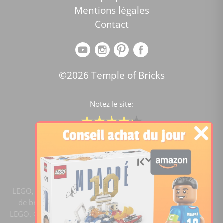
Mentions légales
Contact
©2026 Temple of Bricks
Notez le site:
Comparateur de prix Lego
4.2
/5 -
15454
notes
LEGO, le logo LEGO, la figurine LEGO et les configurations
de briques sont des marques commerciales du groupe
LEGO. ©2020 The LEGO Group. Templeofbricks.com est un