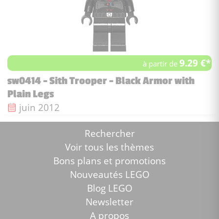
9.29 €*
à partir de
sw0414 - Sith Trooper - Black Armor with
Plain Legs
Date de sortie :
juin 2012
Rechercher
Voir tous les thèmes
Bons plans et promotions
Nouveautés LEGO
Blog LEGO
Newsletter
A propos