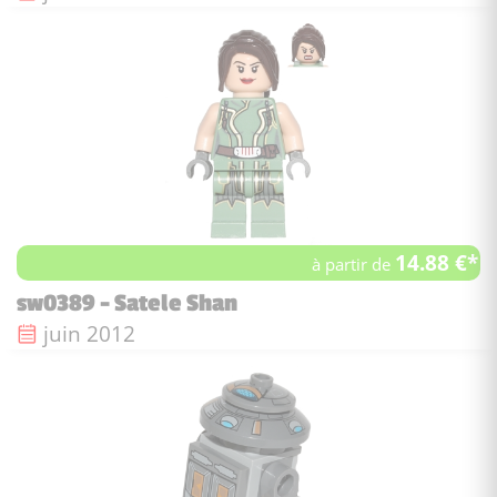
14.88 €*
à partir de
sw0389 - Satele Shan
Date de sortie :
juin 2012