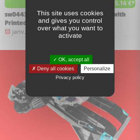
5.16 €*
à partir de
This site uses cookies
sw0443 - Sith Trooper - Black Armor with
and gives you control
Printed Legs
over what you want to
Date de sortie :
janv. 2013
activate
OK, accept all
Deny all cookies
Personalize
Privacy policy