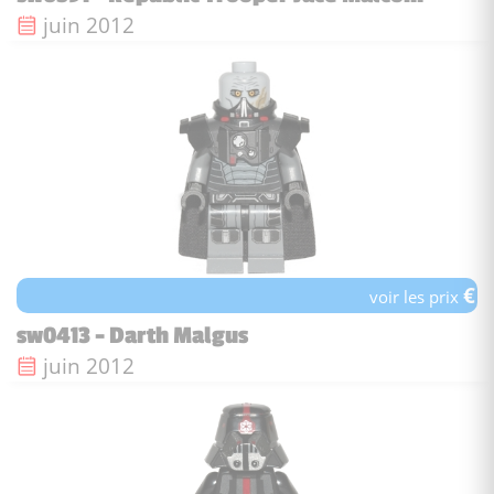
Date de sortie :
juin 2012
€
voir les prix
sw0413 - Darth Malgus
Date de sortie :
juin 2012