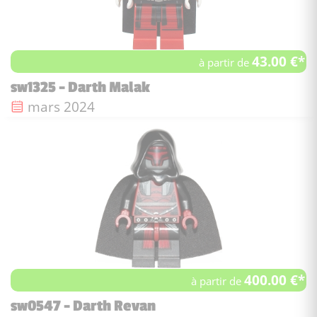
43.00 €*
à partir de
sw1325 - Darth Malak
Date de sortie :
mars 2024
400.00 €*
à partir de
sw0547 - Darth Revan