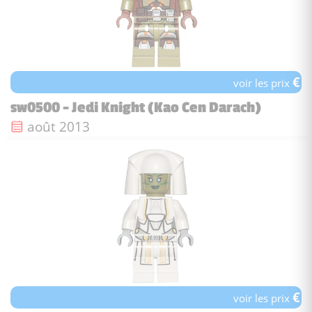
€
voir les prix
sw0500 - Jedi Knight (Kao Cen Darach)
Date de sortie :
août 2013
€
voir les prix