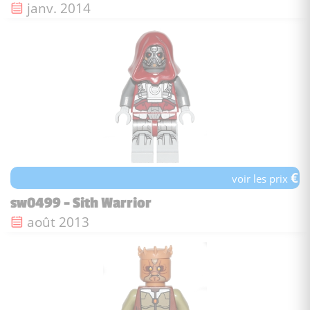
Date de sortie :
janv. 2014
€
voir les prix
sw0499 - Sith Warrior
Date de sortie :
août 2013