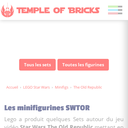
Figurines LEGO Star Wars
The Old Republic
Tous les sets
Toutes les figurines
Accueil
›
LEGO Star Wars
›
Minifigs
›
The Old Republic
Les minifigurines SWTOR
Lego a produit quelques Sets autour du jeu
vidéo
Star Wars The Old Republic
mettant en