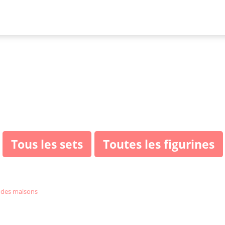
EGO Harry Potter B
maisons
Tous les sets
Toutes les figurines
 des maisons