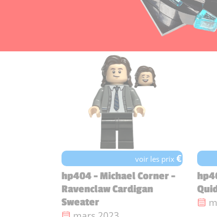
€
voir les prix
hp404 - Michael Corner -
hp40
Ravenclaw Cardigan
Quid
Da
m
Sweater
Date de sortie :
mars 2023