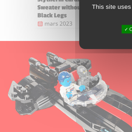
This site uses
Sweater without Crest,
Leg
Da
m
Black Legs
Date de sortie :
mars 2023
O