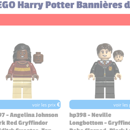
LEGO Harry Potter Bannières 
€
voir les prix
voir les
7 - Angelina Johnson
hp398 - Neville
rk Red Gryffindor
Longbottom - Gryffin