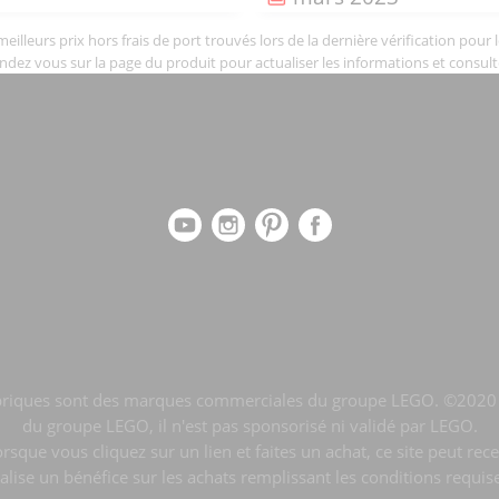
illeurs prix hors frais de port trouvés lors de la dernière vérification pour 
endez vous sur la page du produit pour actualiser les informations et consult
de briques sont des marques commerciales du groupe LEGO. ©202
du groupe LEGO, il n'est pas sponsorisé ni validé par LEGO.
ue vous cliquez sur un lien et faites un achat, ce site peut rec
alise un bénéfice sur les achats remplissant les conditions requis