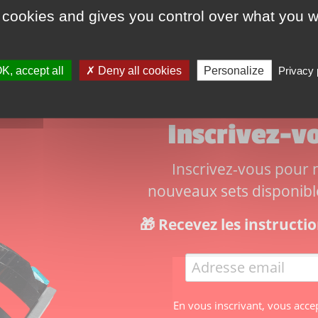
 cookies and gives you control over what you w
Date de sortie :
mars 2023
s
te de sortie :
ars 2023
K, accept all
Deny all cookies
Personalize
Privacy 
Inscrivez-vo
Inscrivez-vous pour ne
nouveaux sets disponibles
🎁 Recevez les instruct
En vous inscrivant, vous acce