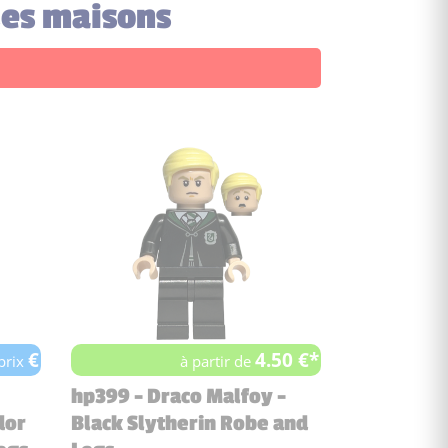
des maisons
€
4.50 €*
 prix
à partir de
hp399 - Draco Malfoy -
dor
Black Slytherin Robe and