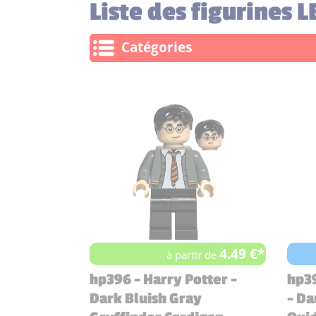
Liste des figurines 
Catégories
4.49 €*
à partir de
hp396 - Harry Potter -
hp39
Dark Bluish Gray
- Da