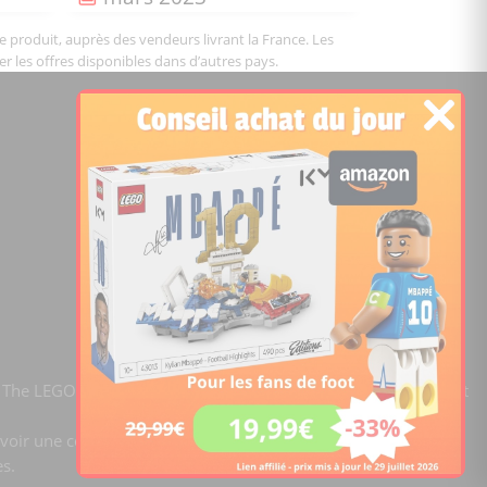
le produit, auprès des vendeurs livrant la France. Les
er les offres disponibles dans d’autres pays.
©2026 Temple of Bricks
Notez le site:
Comparateur de prix Lego
4.2
/5 -
15441
notes
0 The LEGO Group. Templeofbricks.com est un site indépendant
evoir une commission. En tant que Partenaire Amazon, ce site
es.