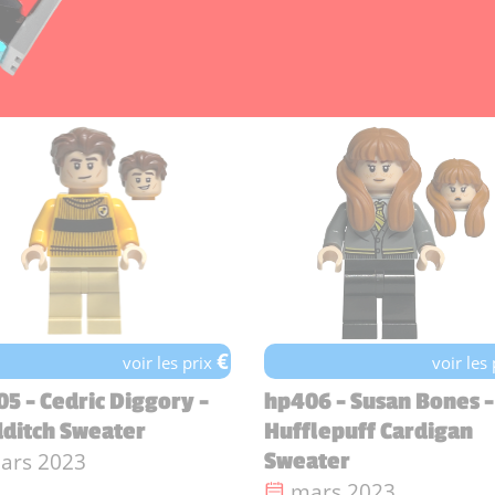
€
voir les prix
voir les
5 - Cedric Diggory -
hp406 - Susan Bones -
ditch Sweater
Hufflepuff Cardigan
te de sortie :
ars 2023
Sweater
Date de sortie :
mars 2023