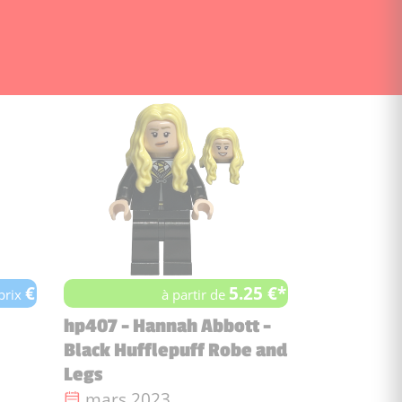
€
5.25 €*
 prix
à partir de
hp407 - Hannah Abbott -
Black Hufflepuff Robe and
Legs
Date de sortie :
mars 2023