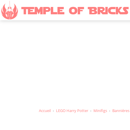
Figurines L
Accueil
›
LEGO Harry Potter
›
Minifigs
›
Bannières