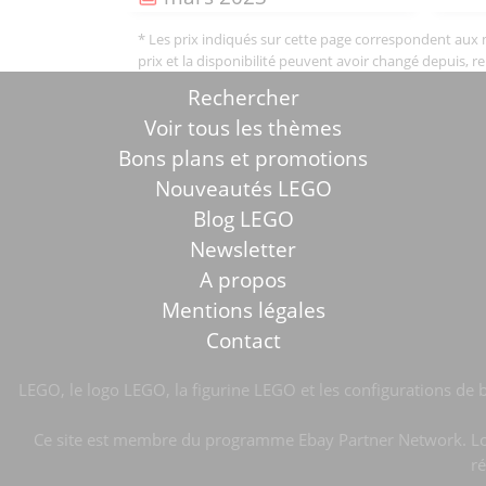
* Les prix indiqués sur cette page correspondent aux me
prix et la disponibilité peuvent avoir changé depuis, r
Rechercher
Voir tous les thèmes
Bons plans et promotions
Nouveautés LEGO
Blog LEGO
Newsletter
A propos
Mentions légales
Contact
LEGO, le logo LEGO, la figurine LEGO et les configurations 
Ce site est membre du programme Ebay Partner Network. Lorsq
ré