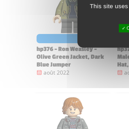
This site uses
O
€
voir les prix
hp376 - Ron Weasley -
hp37
Olive Green Jacket, Dark
Male
Blue Jumper
Hat
Date de sortie :
Da
août 2022
a