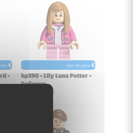
€
€
 prix
voir les prix
rd -
hp390 - Lily Luna Potter -
Epilogue
Date de sortie :
août 2022