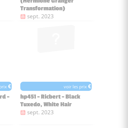
(Hermione Granger
Transformation)
Date de sortie :
sept. 2023
€
€
 prix
voir les prix
rd -
hp451 - Ricbert - Black
Tuxedo, White Hair
Date de sortie :
sept. 2023