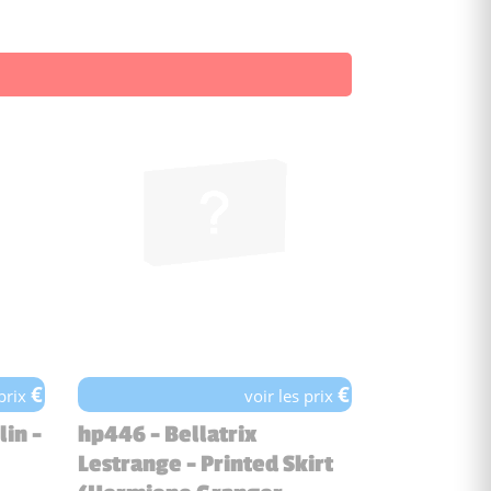
€
€
 prix
voir les prix
in -
hp446 - Bellatrix
Lestrange - Printed Skirt