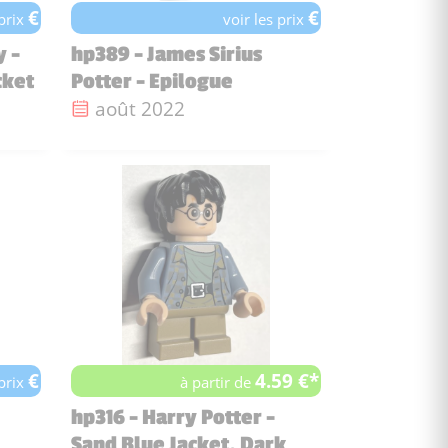
€
€
 prix
voir les prix
y -
hp389 - James Sirius
cket
Potter - Epilogue
Date de sortie :
août 2022
€
4.59 €*
 prix
à partir de
hp316 - Harry Potter -
Sand Blue Jacket, Dark