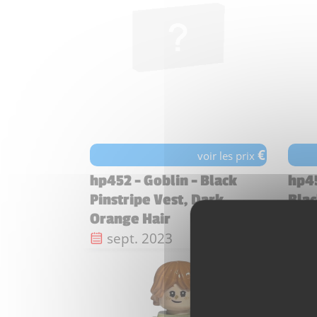
€
voir les prix
hp452 - Goblin - Black
hp45
Pinstripe Vest, Dark
Bla
Da
s
Orange Hair
Date de sortie :
sept. 2023