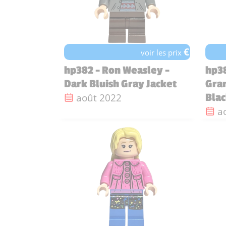
€
voir les prix
hp382 - Ron Weasley -
hp3
Dark Bluish Gray Jacket
Gran
Date de sortie :
août 2022
Bla
Da
a