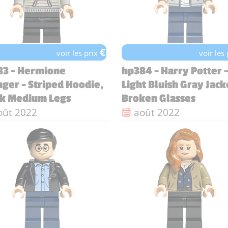
€
voir les prix
voir les
83 - Hermione
hp384 - Harry Potter 
ger - Striped Hoodie,
Light Bluish Gray Jack
ck Medium Legs
Broken Glasses
te de sortie :
Date de sortie :
oût 2022
août 2022