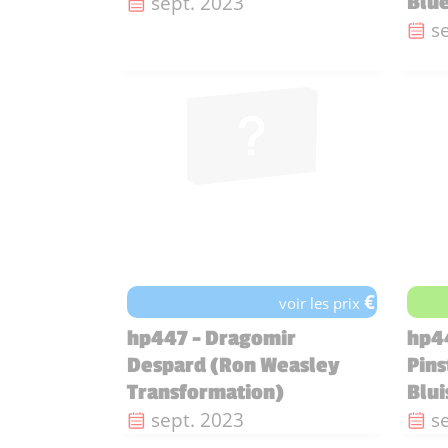
Date de sortie :
sept. 2023
Blue
Da
s
€
voir les prix
hp447 - Dragomir
hp44
Despard (Ron Weasley
Pins
Transformation)
Blui
Date de sortie :
Da
sept. 2023
s