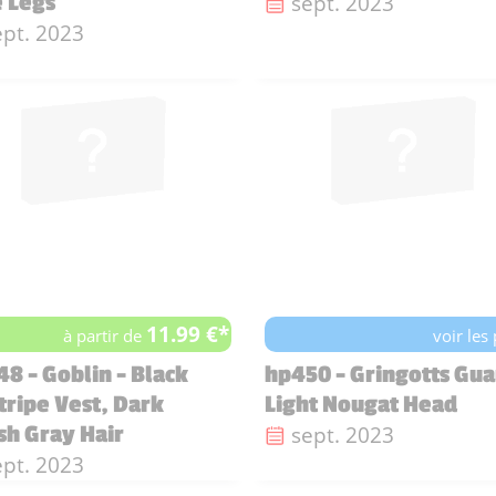
Date de sortie :
sept. 2023
 Legs
te de sortie :
ept. 2023
11.99 €*
à partir de
voir les
8 - Goblin - Black
hp450 - Gringotts Gua
tripe Vest, Dark
Light Nougat Head
Date de sortie :
sept. 2023
sh Gray Hair
te de sortie :
ept. 2023