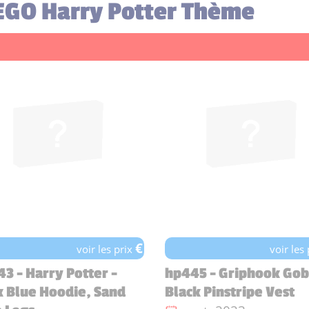
LEGO Harry Potter Thème
€
voir les prix
voir les
3 - Harry Potter -
hp445 - Griphook Gobl
 Blue Hoodie, Sand
Black Pinstripe Vest