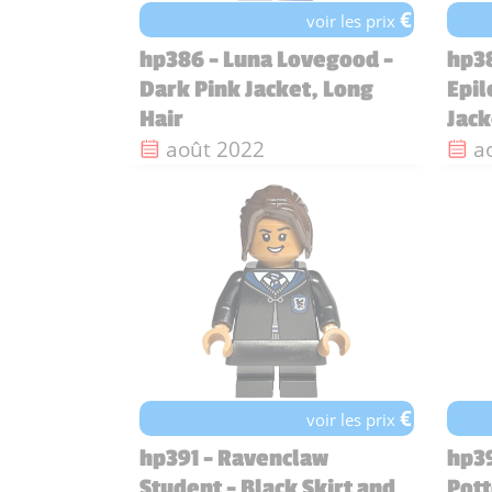
€
voir les prix
hp386 - Luna Lovegood -
hp38
Dark Pink Jacket, Long
Epil
Hair
Jack
Date de sortie :
Da
août 2022
a
€
voir les prix
hp391 - Ravenclaw
hp39
Student - Black Skirt and
Pott