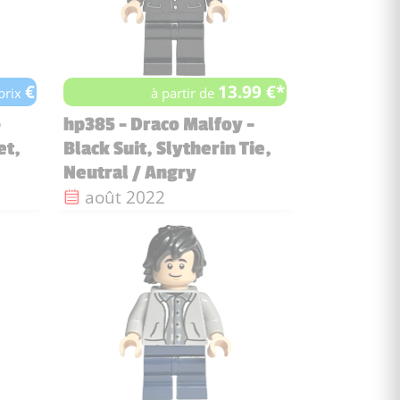
€
13.99 €*
 prix
à partir de
-
hp385 - Draco Malfoy -
et,
Black Suit, Slytherin Tie,
Neutral / Angry
Date de sortie :
août 2022