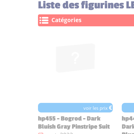
Liste des figurines 
Catégories
€
voir les prix
hp455 - Bogrod - Dark
hp44
Bluish Gray Pinstripe Suit
Dark