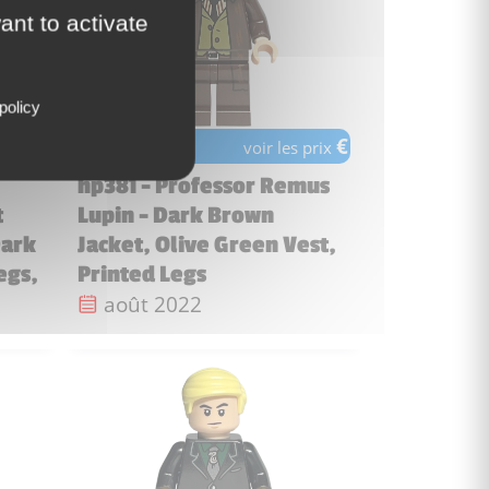
ant to activate
policy
€
€
 prix
voir les prix
hp381 - Professor Remus
t
Lupin - Dark Brown
Dark
Jacket, Olive Green Vest,
egs,
Printed Legs
Date de sortie :
août 2022