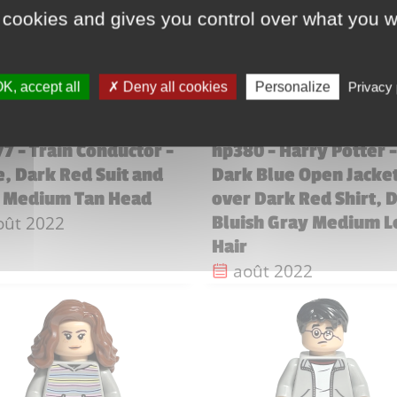
 cookies and gives you control over what you w
K, accept all
Deny all cookies
Personalize
Privacy 
€
voir les prix
voir les
7 - Train Conductor -
hp380 - Harry Potter -
, Dark Red Suit and
Dark Blue Open Jacke
, Medium Tan Head
over Dark Red Shirt, 
te de sortie :
oût 2022
Bluish Gray Medium L
Hair
Date de sortie :
août 2022