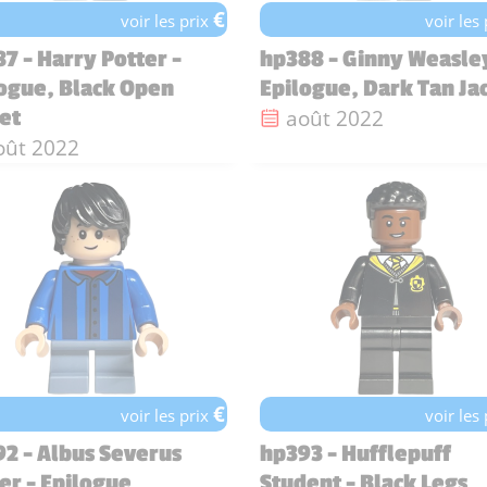
€
voir les prix
voir les
7 - Harry Potter -
hp388 - Ginny Weasle
ogue, Black Open
Epilogue, Dark Tan Ja
Date de sortie :
août 2022
et
te de sortie :
oût 2022
€
voir les prix
voir les
2 - Albus Severus
hp393 - Hufflepuff
er - Epilogue
Student - Black Legs