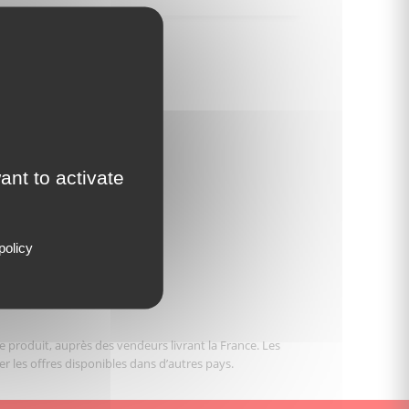
ant to activate
policy
le produit, auprès des vendeurs livrant la France. Les
er les offres disponibles dans d’autres pays.