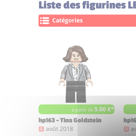
Liste des figurines 
Catégories
5.00 €*
à partir de
hp163 - Tina Goldstein
hp16
Date de sortie :
Da
août 2018
a