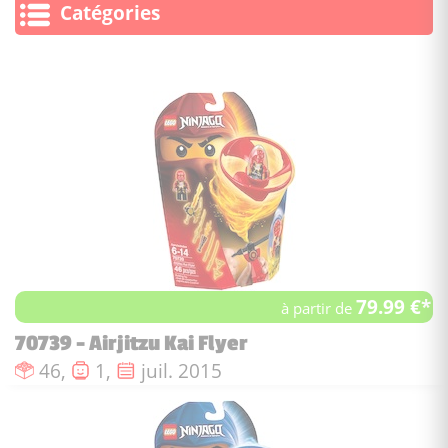
Catégories
79.99 €*
à partir de
70739 - Airjitzu Kai Flyer
Nombre de pièces :
Nombre de figurines :
Date de sortie :
46,
1,
juil. 2015