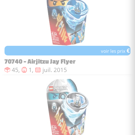
€
voir les prix
70740 - Airjitzu Jay Flyer
Nombre de pièces :
Nombre de figurines :
Date de sortie :
45,
1,
juil. 2015