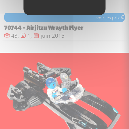
€
voir les prix
70744 - Airjitzu Wrayth Flyer
Nombre de pièces :
Nombre de figurines :
Date de sortie :
43,
1,
juin 2015