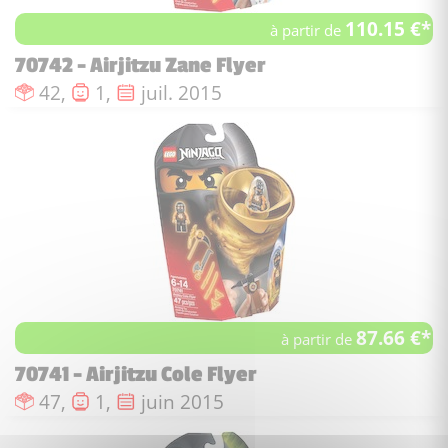
110.15 €*
à partir de
70742 - Airjitzu Zane Flyer
Nombre de pièces :
Nombre de figurines :
Date de sortie :
42,
1,
juil. 2015
87.66 €*
à partir de
70741 - Airjitzu Cole Flyer
Nombre de pièces :
Nombre de figurines :
Date de sortie :
47,
1,
juin 2015