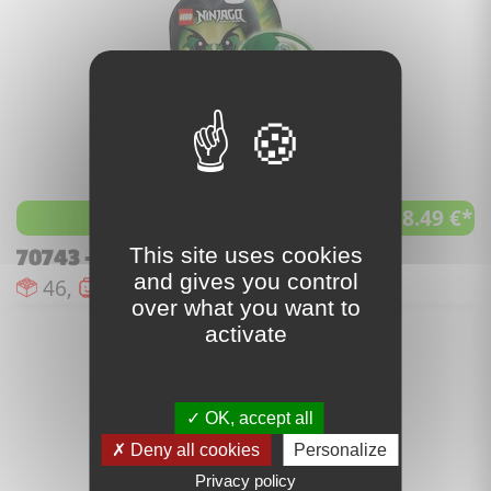
188.49 €*
à partir de
This site uses cookies
70743 - Airjitzu Morro Flyer
and gives you control
Nombre de pièces :
Nombre de figurines :
Date de sortie :
46,
1,
juin 2015
over what you want to
activate
OK, accept all
Deny all cookies
Personalize
Privacy policy