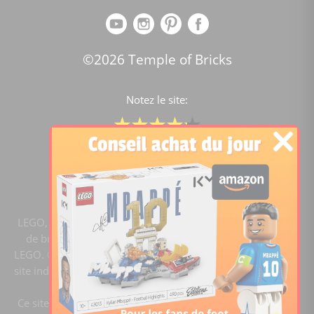
©2026 Temple of Bricks
Notez le site:
Comparateur de prix Lego
4.2
/5 -
15443
notes
LEGO, le logo LEGO, la figurine LEGO et les configurations
de briques sont des marques commerciales du groupe
LEGO. ©2020 The LEGO Group. Templeofbricks.com est un
site indépendant du groupe LEGO, il n'est pas sponsorisé ni
validé par LEGO.
Ce site est membre du programme Ebay Partner Network.