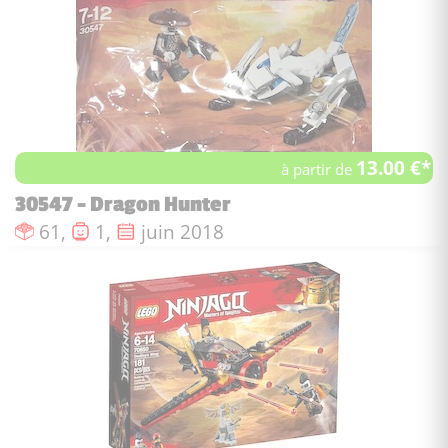
13.00 €*
à partir de
30547 - Dragon Hunter
Nombre de pièces :
Nombre de figurines :
Date de sortie :
61,
1,
juin 2018