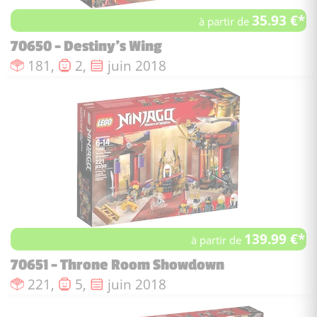
35.93 €*
à partir de
70650 - Destiny's Wing
Nombre de pièces :
Nombre de figurines :
Date de sortie :
181,
2,
juin 2018
139.99 €*
à partir de
70651 - Throne Room Showdown
Nombre de pièces :
Nombre de figurines :
Date de sortie :
221,
5,
juin 2018