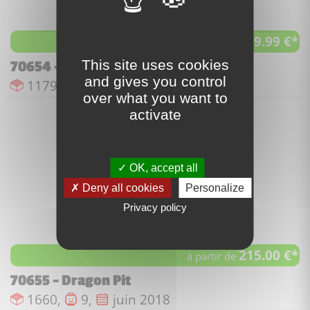
339.99 €*
à partir de
This site uses cookies
70654 - Dieselnaut
and gives you control
Nombre de pièces :
Nombre de figurines :
Date de sortie :
1179,
7,
juin 2018
over what you want to
activate
OK, accept all
Deny all cookies
Personalize
Privacy policy
215.00 €*
à partir de
70655 - Dragon Pit
Nombre de pièces :
Nombre de figurines :
Date de sortie :
1660,
9,
juin 2018