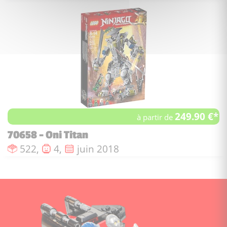
249.90 €*
à partir de
70658 - Oni Titan
Nombre de pièces :
Nombre de figurines :
Date de sortie :
522,
4,
juin 2018