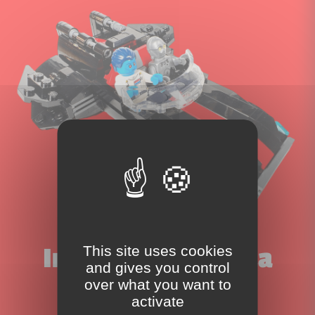
This site uses cookies
Inscrivez-vous à la
and gives you control
over what you want to
newsletter!
activate