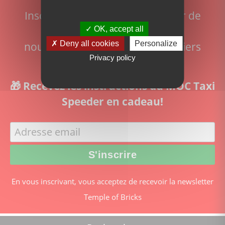
Inscrivez-vous pour ne rien rater de
l'actualité du site:
OK, accept all
Deny all cookies
Personalize
nouveaux sets disponibles, derniers
Privacy policy
articles et actualité Lego
🎁 Recevez les instructions du MOC Taxi
Speeder en cadeau!
En vous inscrivant, vous acceptez de recevoir la newsletter
Temple of Bricks