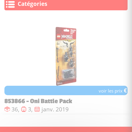
Catégories
€
voir les prix
853866 - Oni Battle Pack
Nombre de pièces :
Nombre de figurines :
Date de sortie :
36,
3,
janv. 2019