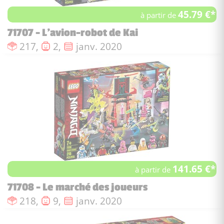
45.79 €*
à partir de
71707 - L'avion-robot de Kai
Nombre de pièces :
Nombre de figurines :
Date de sortie :
217,
2,
janv. 2020
141.65 €*
à partir de
71708 - Le marché des joueurs
Nombre de pièces :
Nombre de figurines :
Date de sortie :
218,
9,
janv. 2020