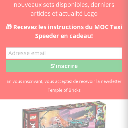
nouveaux sets disponibles, derniers
articles et actualité Lego
🎁 Recevez les instructions du MOC Taxi
Speeder en cadeau!
En vous inscrivant, vous acceptez de recevoir la newsletter
Temple of Bricks