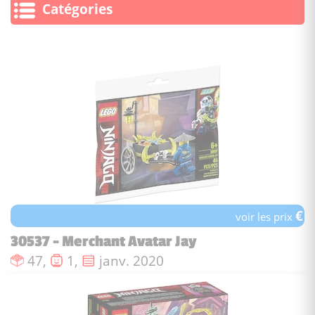
Catégories
€
voir les prix
30537 - Merchant Avatar Jay
Nombre de pièces :
Nombre de figurines :
Date de sortie :
47,
1,
janv. 2020