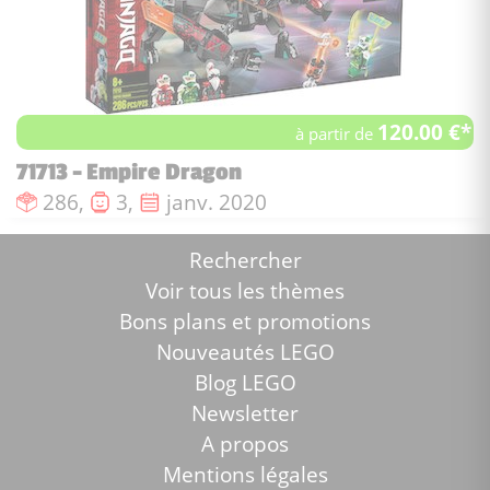
120.00 €*
à partir de
71713 - Empire Dragon
Nombre de pièces :
Nombre de figurines :
Date de sortie :
286,
3,
janv. 2020
Rechercher
Voir tous les thèmes
Bons plans et promotions
Nouveautés LEGO
Blog LEGO
Newsletter
A propos
Mentions légales