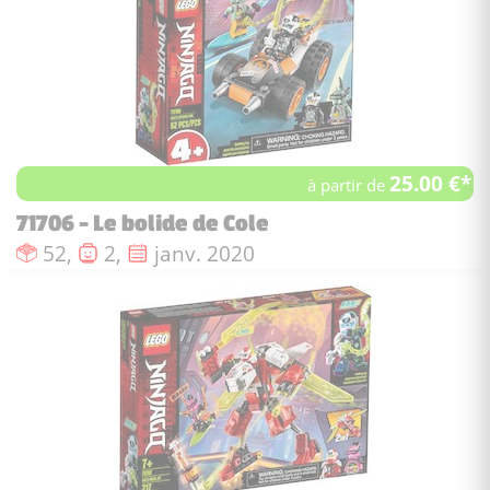
25.00 €*
à partir de
71706 - Le bolide de Cole
Nombre de pièces :
Nombre de figurines :
Date de sortie :
52,
2,
janv. 2020