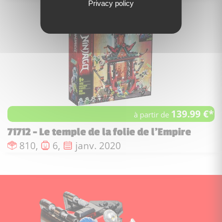
Privacy policy
139.99 €*
à partir de
71712 - Le temple de la folie de l'Empire
Nombre de pièces :
Nombre de figurines :
Date de sortie :
810,
6,
janv. 2020