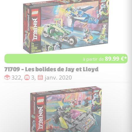
89.99 €*
à partir de
71709 - Les bolides de Jay et Lloyd
Nombre de pièces :
Nombre de figurines :
Date de sortie :
322,
3,
janv. 2020