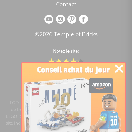
Contact
©2026 Temple of Bricks
Notez le site:
Comparateur de prix Lego
4.2
/5 -
15451
notes
LEGO, le logo LEGO, la figurine LEGO et les configurations
de briques sont des marques commerciales du groupe
LEGO. ©2020 The LEGO Group. Templeofbricks.com est un
site indépendant du groupe LEGO, il n'est pas sponsorisé ni
validé par LEGO.